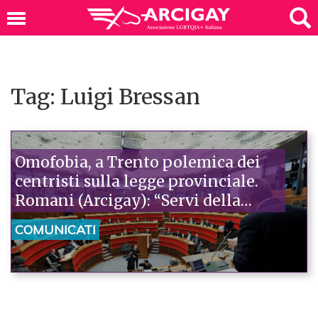
Tag: Luigi Bressan
Omofobia, a Trento polemica dei
centristi sulla legge provinciale.
Romani (Arcigay): “Servi della
curia”. Appello alla maggioranza:
COMUNICATI
“Approvate quella legge: è un segno
di civiltà”