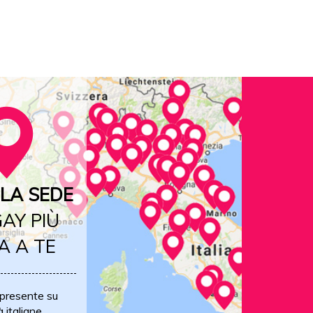
LA SEDE
AY PIÙ
A A TE
 presente su
à italiane