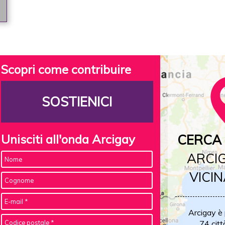
Scopri come contribuire
SOSTIENICI
Unisciti all'onda Arcigay
CERCA 
ARCIG
VICIN
Arcigay è
74 citt