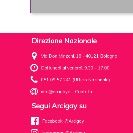
Direzione Nazionale
Via Don Minzoni, 18 - 40121 Bologna
Dal lunedì al venerdì, 9.30 – 17.00
051 09 57 241 (Ufficio Nazionale)
info@arcigay.it
-
Contatti
Segui Arcigay su
Facebook: @Arcigay
Instagram: @Arcigay