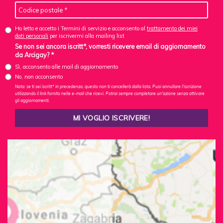
Ho letto e accetto i Termini di servizio e acconsento al
trattamento dei miei
dati personali
per iscrivermi alla mailing list
Se non sei ancora iscritt*, vorresti ricevere email di aggiornamento
da Arcigay? *
Sì, acconsento alle mail di aggiornamento
No, non acconsento
Nota: se ti sei iscritt* in precedenza, questo non ti cancellerà dalla lista. Puoi annullare l'iscrizione
utilizzando il link fornito nelle e-mail che ricevi. Potrai sempre completare un'azione senza attivare
gli aggiornamenti.