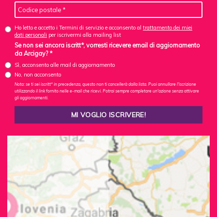
Ho letto e accetto i Termini di servizio e acconsento al
trattamento dei miei
dati personali
per iscrivermi alla mailing list
Se non sei ancora iscritt*, vorresti ricevere email di aggiornamento
da Arcigay? *
Sì, acconsento alle mail di aggiornamento
No, non acconsento
Nota: se ti sei iscritt* in precedenza, questo non ti cancellerà dalla lista. Puoi annullare l'iscrizione
utilizzando il link fornito nelle e-mail che ricevi. Potrai sempre completare un'azione senza attivare
gli aggiornamenti.