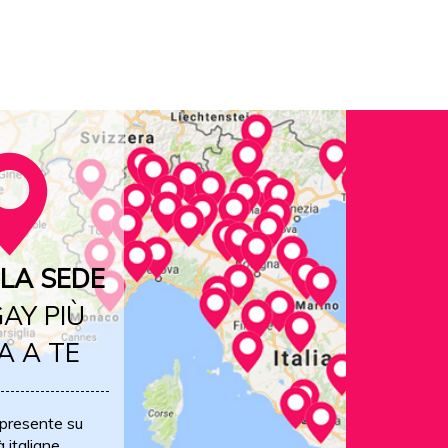
LA SEDE
AY PIÙ
A A TE
 presente su
à italiane