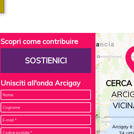
Scopri come contribuire
SOSTIENICI
Unisciti all'onda Arcigay
CERCA 
ARCIG
VICIN
Arcigay è
74 citt