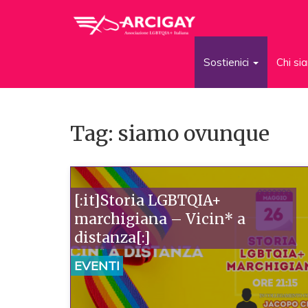
Sostienici
Chi s
Tag: siamo ovunque
[:it]Storia LGBTQIA+
marchigiana – Vicin* a
distanza[:]
EVENTI