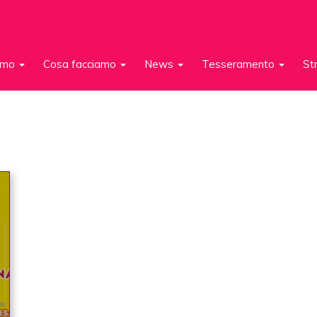
iamo
Cosa facciamo
News
Tesseramento
St