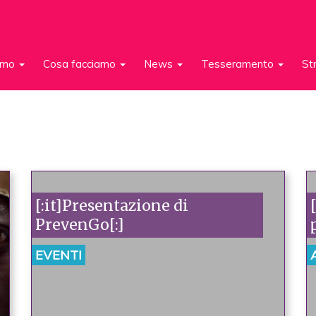
iamo
Cosa facciamo
News
Tesseramento
St
[:it]Presentazione di
PrevenGo[:]
EVENTI