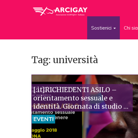
Sostienici
Chi s
Tag: università
[:it]RICHIEDENTI ASILO –
orientamento sessuale e
identità. Giornata di studio e
di formazione sulle
EVENTI
migrazioni LGBTI di genere a
Verona[:]