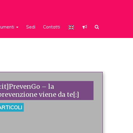
rumenti
Sedi
Contatti
[:it]PrevenGo – la
prevenzione viene da te[:]
ARTICOLI