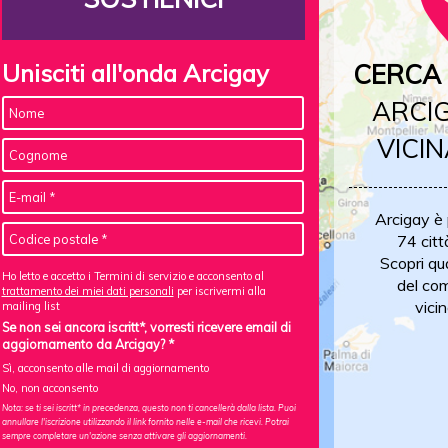
Unisciti all'onda Arcigay
CERCA 
ARCIG
VICIN
Arcigay è
74 citt
Scopri qu
Ho letto e accetto i Termini di servizio e acconsento al
del com
trattamento dei miei dati personali
per iscrivermi alla
vicin
mailing list
Se non sei ancora iscritt*, vorresti ricevere email di
aggiornamento da Arcigay? *
Sì, acconsento alle mail di aggiornamento
No, non acconsento
Nota: se ti sei iscritt* in precedenza, questo non ti cancellerà dalla lista. Puoi
annullare l'iscrizione utilizzando il link fornito nelle e-mail che ricevi. Potrai
sempre completare un'azione senza attivare gli aggiornamenti.