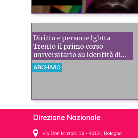
Diritto e persone lgbt: a
Trento il primo corso
universitario su identità di
genere e orientamento
ARCHIVIO
sessuale
Direzione Nazionale
Via Don Minzoni, 18 - 40121 Bologna