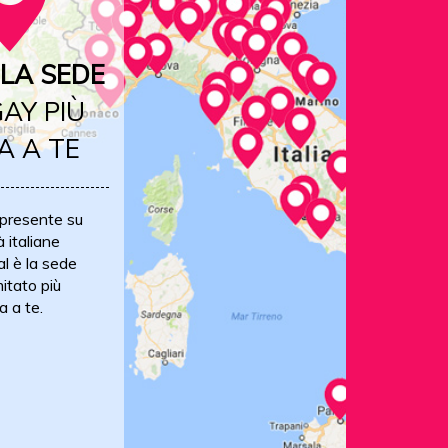
LA SEDE
AY PIÙ
A A TE
 presente su
à italiane
al è la sede
itato più
a a te.