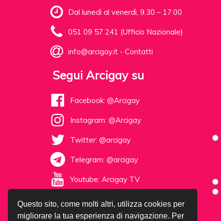
Dal lunedì al venerdì, 9.30 – 17.00
051 09 57 241 (Ufficio Nazionale)
info@arcigay.it
-
Contatti
Segui Arcigay su
Facebook: @Arcigay
Instagram: @Arcigay
Twitter: @arcigay
Telegram: @arcigay
Youtube: Arcigay TV
Questo sito, come molti altri, utilizza cookies per
migliorare la tua esperienza di navigazione. Per