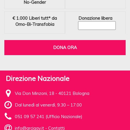
No-Gender
€ 1.000
Liberi tutt* da
Donazione libera
Omo-Bi-Transfobia
DONA ORA
Direzione Nazionale
Via Don Minzoni, 18 - 40121 Bologna
Dal lunedì al venerdì, 9.30 – 17.00
051 09 57 241 (Ufficio Nazionale)
info@arcigay.it
-
Contatti