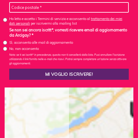
Ho letto e accetto i Termini di servizio e acconsento al
trattamento dei miei
dati personali
per iscrivermi alla mailing list
Se non sei ancora iscritt*, vorresti ricevere email di aggiornamento
da Arcigay? *
Sì, acconsento alle mail di aggiornamento
No, non acconsento
Nota: se ti sei iscritt* in precedenza, questo non ti cancellerà dalla lista. Puoi annullare l'iscrizione
utilizzando il link fornito nelle e-mail che ricevi. Potrai sempre completare un'azione senza attivare
gli aggiornamenti.