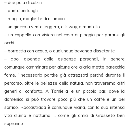
– due paia di calzini
– pantaloni lunghi
– maglia, magliette di ricambio
– un giacca a vento leggera, o k-way, o mantello
– un cappello con visiera nel caso di pioggia per pararsi gli
occhi
– borraccia con acqua, o qualunque bevanda dissetante
– cibo: dipende dalle esigenze personali, in genere
comunque camminare per alcune ore al’aria mette parecchia
fame. ‘ necessario partire già attrezzati perché durante il
percorso, oltre le bellezze della natura, non troveremo altri
generi di conforto. A Torniella ‘è un piccolo bar, dove la
domenica si può trovare poco più che un caffè e un bel
sorriso. Roccastrada è comunque vicina, con la sua intensa
vita diurna e notturna … come gli amici di Grosseto ben
sapranno