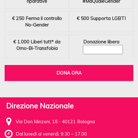
riparative
#MaQualeGender
€ 250
Ferma il controllo
€ 500
Supporta LGBTI
No-Gender
€ 1.000
Liberi tutt* da
Donazione libera
Omo-Bi-Transfobia
DONA ORA
Direzione Nazionale
Via Don Minzoni, 18 - 40121 Bologna
Dal lunedì al venerdì, 9.30 – 17.00