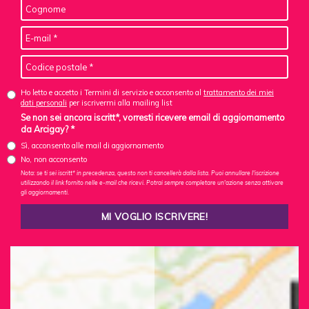
Ho letto e accetto i Termini di servizio e acconsento al
trattamento dei miei
dati personali
per iscrivermi alla mailing list
Se non sei ancora iscritt*, vorresti ricevere email di aggiornamento
da Arcigay? *
Sì, acconsento alle mail di aggiornamento
No, non acconsento
Nota: se ti sei iscritt* in precedenza, questo non ti cancellerà dalla lista. Puoi annullare l'iscrizione
utilizzando il link fornito nelle e-mail che ricevi. Potrai sempre completare un'azione senza attivare
gli aggiornamenti.