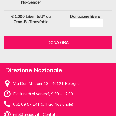
No-Gender
€ 1.000
Liberi tutt* da
Donazione libera
Omo-Bi-Transfobia
DONA ORA
Direzione Nazionale
Via Don Minzoni, 18 - 40121 Bologna
Dal lunedì al venerdì, 9.30 – 17.00
051 09 57 241 (Ufficio Nazionale)
info@arcigay.it
-
Contatti