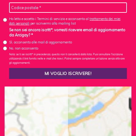
Ho letto e accetto i Termini di servizio e acconsento al
trattamento dei miei
dati personali
per iscrivermi alla mailing list
Se non sei ancora iscritt*, vorresti ricevere email di aggiornamento
da Arcigay? *
Sì, acconsento alle mail di aggiornamento
No, non acconsento
Nota: se ti sei iscritt* in precedenza, questo non ti cancellerà dalla lista. Puoi annullare l'iscrizione
utilizzando il link fornito nelle e-mail che ricevi. Potrai sempre completare un'azione senza attivare
gli aggiornamenti.