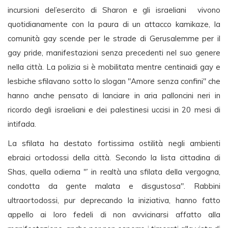
incursioni del’esercito di Sharon e gli israeliani vivono
quotidianamente con la paura di un attacco kamikaze, la
comunità gay scende per le strade di Gerusalemme per il
gay pride, manifestazioni senza precedenti nel suo genere
nella città. La polizia si è mobilitata mentre centinaidi gay e
lesbiche sfilavano sotto lo slogan "Amore senza confini" che
hanno anche pensato di lanciare in aria palloncini neri in
ricordo degli israeliani e dei palestinesi uccisi in 20 mesi di
intifada.
La sfilata ha destato fortissima ostilità negli ambienti
ebraici ortodossi della città. Secondo la lista cittadina di
Shas, quella odierna "’ in realtà una sfilata della vergogna,
condotta da gente malata e disgustosa". Rabbini
ultraortodossi, pur deprecando la iniziativa, hanno fatto
appello ai loro fedeli di non avvicinarsi affatto alla