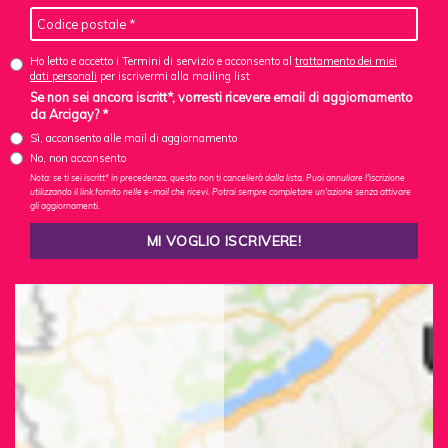
Ho letto e accetto i Termini di servizio e acconsento al
trattamento dei miei
dati personali
per iscrivermi alla mailing list
Se non sei ancora iscritt*, vorresti ricevere email di aggiornamento
da Arcigay? *
Sì, acconsento alle mail di aggiornamento
No, non acconsento
Nota: se ti sei iscritt* in precedenza, questo non ti cancellerà dalla lista. Puoi annullare l'iscrizione
utilizzando il link fornito nelle e-mail che ricevi. Potrai sempre completare un'azione senza attivare
gli aggiornamenti.