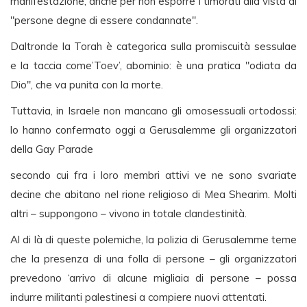
manifestazione, anche per non esporre i timorati alla vista di
"persone degne di essere condannate".
Daltronde la Torah è categorica sulla promiscuità sessulae
e la taccia come’Toev’, abominio: è una pratica "odiata da
Dio", che va punita con la morte.
Tuttavia, in Israele non mancano gli omosessuali ortodossi:
lo hanno confermato oggi a Gerusalemme gli organizzatori
della Gay Parade
secondo cui fra i loro membri attivi ve ne sono svariate
decine che abitano nel rione religioso di Mea Shearim. Molti
altri – suppongono – vivono in totale clandestinità.
Al di là di queste polemiche, la polizia di Gerusalemme teme
che la presenza di una folla di persone – gli organizzatori
prevedono ‘arrivo di alcune migliaia di persone – possa
indurre militanti palestinesi a compiere nuovi attentati.