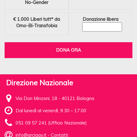
No-Gender
€ 1.000
Liberi tutt* da
Donazione libera
Omo-Bi-Transfobia
DONA ORA
Direzione Nazionale
Via Don Minzoni, 18 - 40121 Bologna
Dal lunedì al venerdì, 9.30 – 17.00
051 09 57 241 (Ufficio Nazionale)
info@arcigay.it
-
Contatti