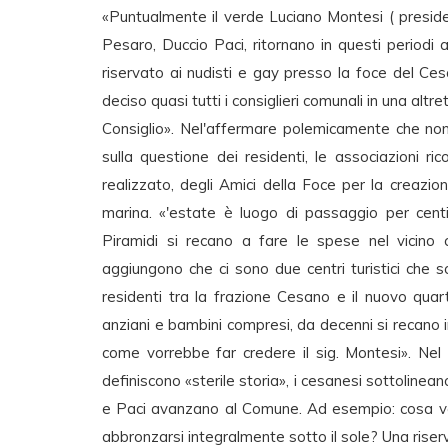
«Puntualmente il verde Luciano Montesi ( presiden
Pesaro, Duccio Paci, ritornano in questi periodi a
riservato ai nudisti e gay presso la foce del C
deciso quasi tutti i consiglieri comunali in una alt
Consiglio». Nel'affermare polemicamente che non
sulla questione dei residenti, le associazioni r
realizzato, degli Amici della Foce per la creazi
marina. «'estate è luogo di passaggio per centi
Piramidi si recano a fare le spese nel vicino c
aggiungono che ci sono due centri turistici che
residenti tra la frazione Cesano e il nuovo quar
anziani e bambini compresi, da decenni si recano i
come vorrebbe far credere il sig. Montesi». Nel
definiscono «sterile storia», i cesanesi sottolinea
e Paci avanzano al Comune. Ad esempio: cosa v
abbronzarsi integralmente sotto il sole? Una riser