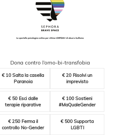
Dona contro l’omo-bi-transfobia
€ 10
Salta la casella
€ 20
Risolvi un
Paranoia
imprevisto
€ 50
Esci dalle
€ 100
Sostieni
terapie riparative
#MaQualeGender
€ 250
Ferma il
€ 500
Supporta
controllo No-Gender
LGBTI