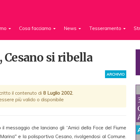
iamo
Cosa facciamo
News
Tesseramento
St
 Cesano si ribella
ARCHIVIO
ritto il contenuto di
8 Luglio 2002
.
ssere più valido o disponibile
 il messaggio che lanciano gli “Amici della Foce del Fiume
 Marina" e la polisportiva Cesano, rivolgendosi al Comune.