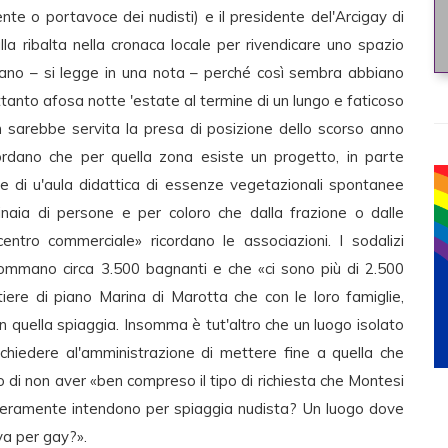
te o portavoce dei nudisti) e il presidente del'Arcigay di
lla ribalta nella cronaca locale per rivendicare uno spazio
esano – si legge in una nota – perché così sembra abbiano
rettanto afosa notte 'estate al termine di un lungo e faticoso
 sarebbe servita la presa di posizione dello scorso anno
icordano che per quella zona esiste un progetto, in parte
one di u'aula didattica di essenze vegetazionali spontanee
naia di persone e per coloro che dalla frazione o dalle
entro commerciale» ricordano le associazioni. I sodalizi
 sommano circa 3.500 bagnanti e che «ci sono più di 2.500
tiere di piano Marina di Marotta che con le loro famiglie,
n quella spiaggia. Insomma è tut'altro che un luogo isolato
 chiedere al'amministrazione di mettere fine a quella che
no di non aver «ben compreso il tipo di richiesta che Montesi
eramente intendono per spiaggia nudista? Un luogo dove
va per gay?».