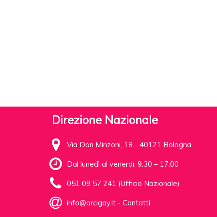
Direzione Nazionale
Via Don Minzoni, 18 - 40121 Bologna
Dal lunedì al venerdì, 9.30 – 17.00
051 09 57 241 (Ufficio Nazionale)
info@arcigay.it
-
Contatti