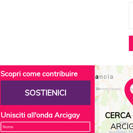
Scopri come contribuire
SOSTIENICI
Unisciti all'onda Arcigay
CERCA 
ARCIG