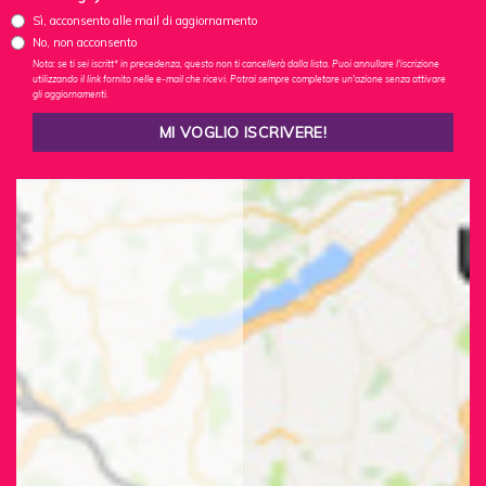
Sì, acconsento alle mail di aggiornamento
No, non acconsento
Nota: se ti sei iscritt* in precedenza, questo non ti cancellerà dalla lista. Puoi annullare l'iscrizione
utilizzando il link fornito nelle e-mail che ricevi. Potrai sempre completare un'azione senza attivare
gli aggiornamenti.