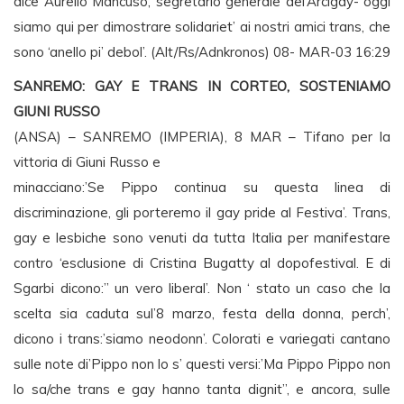
dice Aurelio Mancuso, segretario generale del’Arcigay- oggi
siamo qui per dimostrare solidariet’ ai nostri amici trans, che
sono ‘anello pi’ debol’. (Alt/Rs/Adnkronos) 08- MAR-03 16:29
SANREMO: GAY E TRANS IN CORTEO, SOSTENIAMO
GIUNI RUSSO
(ANSA) – SANREMO (IMPERIA), 8 MAR – Tifano per la
vittoria di Giuni Russo e
minacciano:’Se Pippo continua su questa linea di
discriminazione, gli porteremo il gay pride al Festiva’. Trans,
gay e lesbiche sono venuti da tutta Italia per manifestare
contro ‘esclusione di Cristina Bugatty al dopofestival. E di
Sgarbi dicono:” un vero liberal’. Non ‘ stato un caso che la
scelta sia caduta sul’8 marzo, festa della donna, perch’,
dicono i trans:’siamo neodonn’. Colorati e variegati cantano
sulle note di’Pippo non lo s’ questi versi:’Ma Pippo Pippo non
lo sa/che trans e gay hanno tanta dignit”, e ancora, sulle