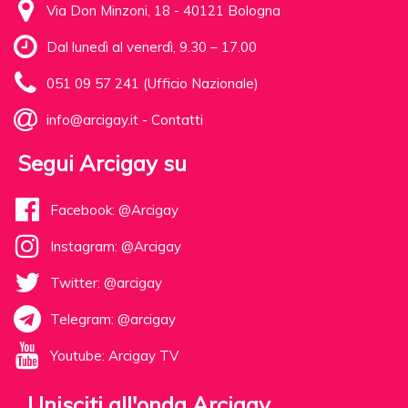
Via Don Minzoni, 18 - 40121 Bologna
Dal lunedì al venerdì, 9.30 – 17.00
051 09 57 241 (Ufficio Nazionale)
info@arcigay.it
-
Contatti
Segui Arcigay su
Facebook: @Arcigay
Instagram: @Arcigay
Twitter: @arcigay
Telegram: @arcigay
Youtube: Arcigay TV
Unisciti all'onda Arcigay