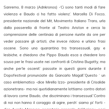
Sanremo, 8 marzo (Adnkronos) -‘Ci sono tanti modi di fare
violenza e Baudo ci ha fatto violenz’. Marcella Di Focco,
presidente nazionale del Mit, Movimento Italiano Trans, urla
dalla passerella di fronte al Teatro Ariston e cerca la
comprensione delle centinaia di persone riunite da ore per
veder passare gli artisti, che invece ridono e urlano frasi
oscene. Sono una quarantina tra transessuali, gay e
lesbiche, e chiedono che Pippo Baudo esca a chiedere loro
scusa per le frasi usate nei confronti di Cristina Bugatty, ma
anche per’le oscenit’ passate in questi giorni durante il
Dopofestival pronunciate da Giancarlo Magall’.’Questo ‘ un
caso emblematico -dice Mirella Izzo- presidente di Crisalide
azionetrans- ma noi quotidianamente lottiamo contro datori
di lavoro come Baudo, che discriminano i transessual’.’Contro
di noi non hanno il coraggio di agire, perch’ siamo pi’ forti -