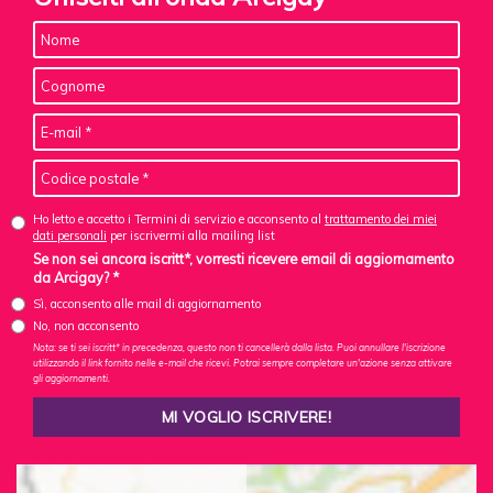
Ho letto e accetto i Termini di servizio e acconsento al
trattamento dei miei
dati personali
per iscrivermi alla mailing list
Se non sei ancora iscritt*, vorresti ricevere email di aggiornamento
da Arcigay? *
Sì, acconsento alle mail di aggiornamento
No, non acconsento
Nota: se ti sei iscritt* in precedenza, questo non ti cancellerà dalla lista. Puoi annullare l'iscrizione
utilizzando il link fornito nelle e-mail che ricevi. Potrai sempre completare un'azione senza attivare
gli aggiornamenti.