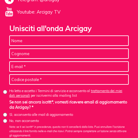
Youtube: Arcigay TV
Unisciti all'onda Arcigay
Ho letto e accetto i Termini di servizio e acconsento al
trattamento dei miei
dati personali
per iscrivermi alla mailing list
Se non sei ancora iscritt*, vorresti ricevere email di aggiornamento
da Arcigay? *
Sì, acconsento alle mail di aggiornamento
No, non acconsento
Nota: se ti sei iscritt* in precedenza, questo non ti cancellerà dalla lista. Puoi annullare l'iscrizione
utilizzando il link fornito nelle e-mail che ricevi. Potrai sempre completare un'azione senza attivare
gli aggiornamenti.