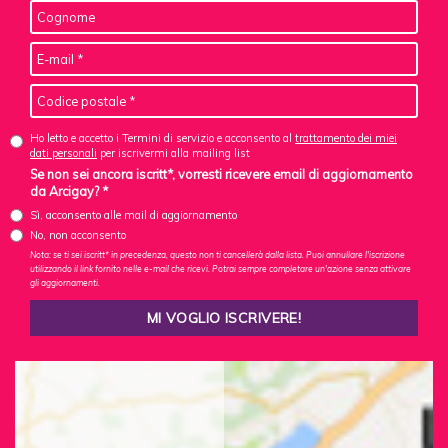
Ho letto e accetto i Termini di servizio e acconsento al
trattamento dei miei
dati personali
per iscrivermi alla mailing list
Se non sei ancora iscritt*, vorresti ricevere email di aggiornamento
da Arcigay? *
Sì, acconsento alle mail di aggiornamento
No, non acconsento
Nota: se ti sei iscritt* in precedenza, questo non ti cancellerà dalla lista. Puoi annullare l'iscrizione
utilizzando il link fornito nelle e-mail che ricevi. Potrai sempre completare un'azione senza attivare
gli aggiornamenti.