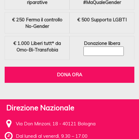
riparative
#MaQualeGender
€ 250
Ferma il controllo
€ 500
Supporta LGBTI
No-Gender
€ 1.000
Liberi tutt* da
Donazione libera
Omo-Bi-Transfobia
DONA ORA
Direzione Nazionale
Via Don Minzoni, 18 - 40121 Bologna
Dal lunedì al venerdì, 9.30 – 17.00