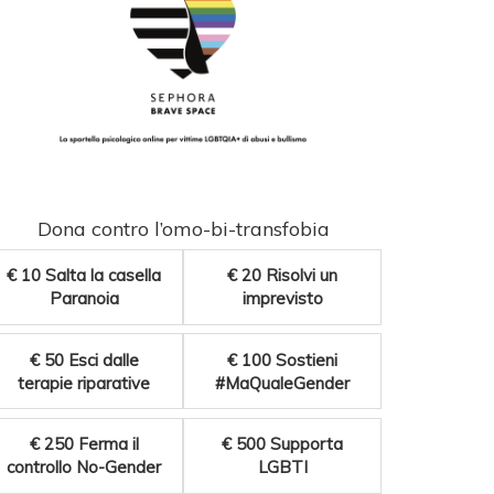
Dona contro l’omo-bi-transfobia
€ 10
Salta la casella
€ 20
Risolvi un
Paranoia
imprevisto
€ 50
Esci dalle
€ 100
Sostieni
terapie riparative
#MaQualeGender
€ 250
Ferma il
€ 500
Supporta
controllo No-Gender
LGBTI