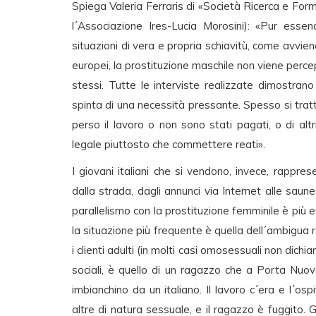
Spiega Valeria Ferraris di «Società Ricerca e Fo
l´Associazione Ires-Lucia Morosini): «Pur esse
situazioni di vera e propria schiavitù, come avviene
europei, la prostituzione maschile non viene percep
stessi. Tutte le interviste realizzate dimostra
spinta di una necessità pressante. Spesso si trat
perso il lavoro o non sono stati pagati, o di al
legale piuttosto che commettere reati».
I giovani italiani che si vendono, invece, rappre
dalla strada, dagli annunci via Internet alle saune 
parallelismo con la prostituzione femminile è più 
la situazione più frequente è quella dell´ambigua r
i clienti adulti (in molti casi omosessuali non dichia
sociali, è quello di un ragazzo che a Porta Nuov
imbianchino da un italiano. Il lavoro c´era e l´
altre di natura sessuale, e il ragazzo è fuggito. Gl