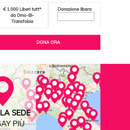
€ 1.000
Liberi tutt*
Donazione libera
da Omo-Bi-
Transfobia
DONA ORA
LA SEDE
AY PIÙ