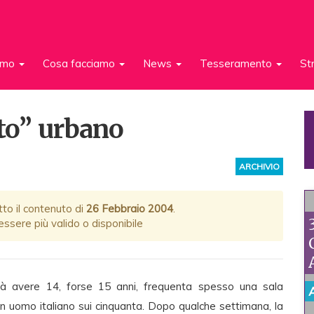
iamo
Cosa facciamo
News
Tesseramento
St
uto” urbano
ARCHIVIO
tto il contenuto di
26 Febbraio 2004
.
ssere più valido o disponibile
trà avere 14, forse 15 anni, frequenta spesso una sala
 un uomo italiano sui cinquanta. Dopo qualche settimana, la