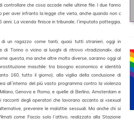
i controllare che cosa accade nelle ultime file. I due fanno
mo per aver infranto la legge che vieta, anche quando non c
6 anni. La vicenda finisce in tribunale, l´imputato patteggia,
a, di un ragazzo come tanti, quasi tutti stranieri, oggi in
i Torino o vicino ai luoghi di ritrovo «tradizionali», dal
come questa, ma anche altre molto diverse, saranno oggi al
rostituzione maschile: tra bisogno economico e identità
to 160, tutto il giorno), alla vigilia della conclusione di
pea all´interno del più vasto programma contro la violenza
o, Milano, Genova e Roma, e quelle di Berlino, Amsterdam e
 racconti degli operatori che lavorano accanto ai «sexual
alternative, prevenire le malattie sessuali. Ma anche chi si
filmati come Faccio solo l´attivo, realizzato alla Stazione