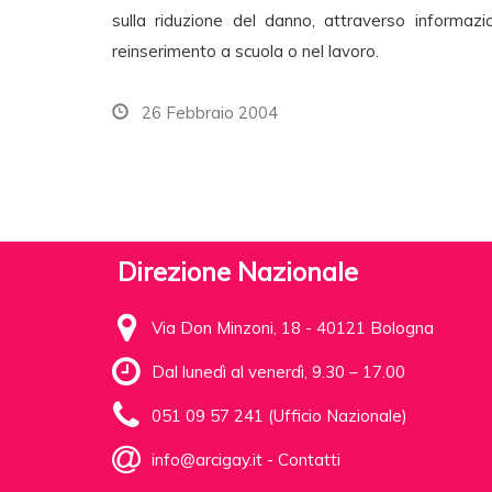
sulla riduzione del danno, attraverso informazio
reinserimento a scuola o nel lavoro.
26 Febbraio 2004
Direzione Nazionale
Via Don Minzoni, 18 - 40121 Bologna
Dal lunedì al venerdì, 9.30 – 17.00
051 09 57 241 (Ufficio Nazionale)
info@arcigay.it
-
Contatti