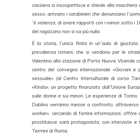
cassiera si insospettisce e chiede alla maschera d
sesso, arrivano i carabinieri che denunciano l´uo
´è violenza, di avere rapporti con i minori sotto i 1
del ragazzino non si sa più nulla.
È la storia, l´unica finita in un´aula di giustizi
prevalenza romeni, che si vendono per le strade d
Valentino alla stazione di Porta Nuova. Vicende 
centro del convegno internazionale «Giovani e p
sessuale» (al Centro Interculturale di corso Taran
«Kinda», un progetto finanziato dall´Unione Euro
sulle donne e sui minori. Le esperienze di Torin
Dublino verranno messe a confronto, attraverso i
worker», cercando di fornire informazioni, offrire 
prostituisce sarà protagonista, con interviste e 
Termini di Roma.