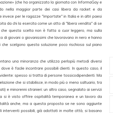
rmazione» (che ha organizzato la giornata con InformaGay e
ndo nella maggior parte dei casi libera da racket e da
 invece per le ragazze "importate" in Italia e in altri paesi
ita da chi la esercita come un atto di "libera vendita" di se
no che questa scelta non è fatta a cuor leggero, ma sulla
ta di giovani o giovanissimi che lavoravano in nero e hanno
tri che scelgono questa soluzione poco rischiosa sul piano
sentano una minoranza che utilizza perlopiù metodi diversi
dove è facile incontrare possibili clienti. In questo caso, il
evidente: spesso si tratta di persone tossicodipendenti. Ma
elazione che si stabilisce, in modo più o meno saltuario, tra
rati) e minorenni stranieri: un altro caso, segnalato ai servizi
a si è visto offrire ospitalità temporanea e un lavoro da
ospitalità anche, ma a questa proposta se ne sono aggiunte
i interventi possibili, già adottati in molte città, si basano