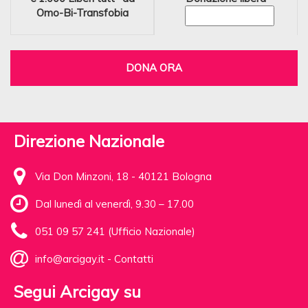
Omo-Bi-Transfobia
DONA ORA
Direzione Nazionale
Via Don Minzoni, 18 - 40121 Bologna
Dal lunedì al venerdì, 9.30 – 17.00
051 09 57 241 (Ufficio Nazionale)
info@arcigay.it
-
Contatti
Segui Arcigay su