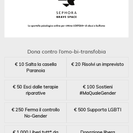
Dona contro l’omo-bi-transfobia
€ 10
Salta la casella
€ 20
Risolvi un imprevisto
Paranoia
€ 50
Esci dalle terapie
€ 100
Sostieni
riparative
#MaQualeGender
€ 250
Ferma il controllo
€ 500
Supporta LGBTI
No-Gender
€ 1.000
Liberi tutt* da
Donazione libera