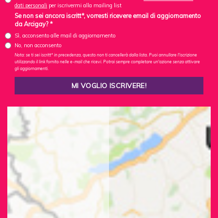
dati personali
per iscrivermi alla mailing list
Se non sei ancora iscritt*, vorresti ricevere email di aggiornamento
da Arcigay? *
Sì, acconsento alle mail di aggiornamento
No, non acconsento
Nota: se ti sei iscritt* in precedenza, questo non ti cancellerà dalla lista. Puoi annullare l'iscrizione
utilizzando il link fornito nelle e-mail che ricevi. Potrai sempre completare un'azione senza attivare
gli aggiornamenti.