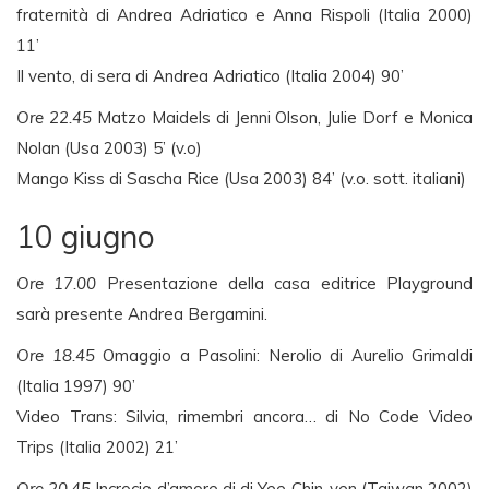
fraternità di Andrea Adriatico e Anna Rispoli (Italia 2000)
11’
Il vento, di sera di Andrea Adriatico (Italia 2004) 90’
Ore 22.45
Matzo Maidels di Jenni Olson, Julie Dorf e Monica
Nolan (Usa 2003) 5’ (v.o)
Mango Kiss di Sascha Rice (Usa 2003) 84’ (v.o. sott. italiani)
10 giugno
Ore 17.00
Presentazione della casa editrice Playground
sarà presente Andrea Bergamini.
Ore 18.45
Omaggio a Pasolini: Nerolio di Aurelio Grimaldi
(Italia 1997) 90’
Video Trans: Silvia, rimembri ancora… di No Code Video
Trips (Italia 2002) 21’
Ore 20.45
Incrocio d’amore di di Yee Chin-yen (Taiwan 2002)