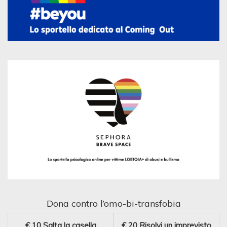
Dona contro l’omo-bi-transfobia
€ 10
Salta la casella
€ 20
Risolvi un imprevisto