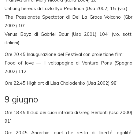
Unhung hereos di Lazlo Ilya Pearlman (Usa 2002) 15’ (v.o.)
The Passionate Spectator di Del La Grace Volcano (Gbr
2003) 10’
Venus Boyz di Gabriel Baur (Usa 2001) 104’ (v.o. sott.
italiani)
Ore 20.45
Inaugurazione del Festival con proiezione film:
Food of love — Il voltapagine di Ventura Pons (Spagna
2002) 112’
Ore 22.45
High art di Lisa Cholodenko (Usa 2002) 98’
9 giugno
Ore 18.45
Il club dei cuori infranti di Greg Berlanti (Usa 2000)
91’
Ore 20.45
Anarchie, quel che resta di liberté, egalité,