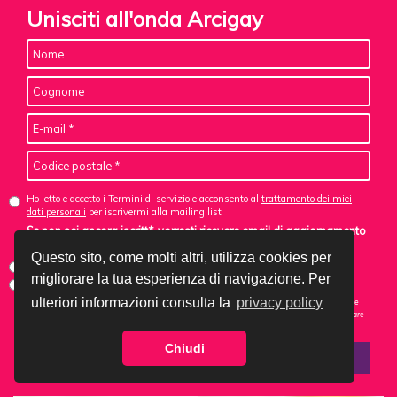
Unisciti all'onda Arcigay
Ho letto e accetto i Termini di servizio e acconsento al
trattamento dei miei
dati personali
per iscrivermi alla mailing list
Se non sei ancora iscritt*, vorresti ricevere email di aggiornamento
da Arcigay? *
Questo sito, come molti altri, utilizza cookies per
Sì, acconsento alle mail di aggiornamento
migliorare la tua esperienza di navigazione. Per
No, non acconsento
ulteriori informazioni consulta la
privacy policy
Nota: se ti sei iscritt* in precedenza, questo non ti cancellerà dalla lista. Puoi annullare l'iscrizione
utilizzando il link fornito nelle e-mail che ricevi. Potrai sempre completare un'azione senza attivare
gli aggiornamenti.
Chiudi