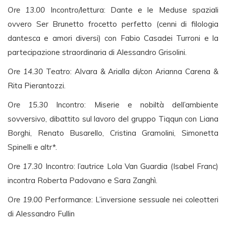
Ore 13.00
Incontro/lettura: Dante e le Meduse spaziali
ovvero Ser Brunetto frocetto perfetto (cenni di filologia
dantesca e amori diversi) con Fabio Casadei Turroni e la
partecipazione straordinaria di Alessandro Grisolini.
Ore 14.30
Teatro: Alvara & Arialla di/con Arianna Carena &
Rita Pierantozzi.
Ore 15.30
Incontro: Miserie e nobiltà dell’ambiente
sovversivo, dibattito sul lavoro del gruppo Tiqqun con Liana
Borghi, Renato Busarello, Cristina Gramolini, Simonetta
Spinelli e altr*.
Ore 17.30
Incontro: l’autrice Lola Van Guardia (Isabel Franc)
incontra Roberta Padovano e Sara Zanghì.
Ore 19.00
Performance: L’inversione sessuale nei coleotteri
di Alessandro Fullin