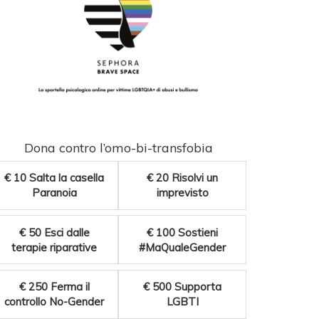
Dona contro l’omo-bi-transfobia
€ 10
Salta la casella
€ 20
Risolvi un
Paranoia
imprevisto
€ 50
Esci dalle
€ 100
Sostieni
terapie riparative
#MaQualeGender
€ 250
Ferma il
€ 500
Supporta
controllo No-Gender
LGBTI