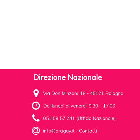
Direzione Nazionale
Via Don Minzoni, 18 - 40121 Bologna
Dal lunedì al venerdì, 9.30 – 17.00
051 09 57 241 (Ufficio Nazionale)
info@arcigay.it
-
Contatti