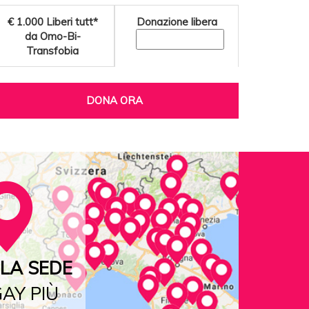
€ 1.000
Liberi tutt*
Donazione libera
da Omo-Bi-
Transfobia
DONA ORA
LA SEDE
AY PIÙ