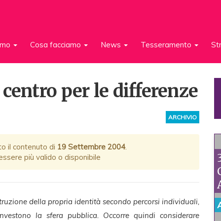
iamo
Cosa facciamo
News
Tesseramento
St
centro per le differenze
ARCHIVIO
to il contenuto di
19 Settembre 2004
.
ssere più valido o disponibile
struzione della propria identità secondo percorsi individuali,
vestono la sfera pubblica. Occorre quindi considerare