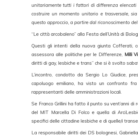
unitariamente tutti i fattori di differenza elenca
costruire un momento unitario e trasversale, sia
questo approccio, a partire dal riconoscimento dell
“Le città arcobaleno” alla Festa dell’Unità di Bolo
Questi gli intenti della nuova giunta Cofferati
assessora alle politiche per le Differenze,
Milli Vi
diritti di gay, lesbiche e trans” che si è svolto sa
L’incontro, condotto da Sergio Lo Giudice, pre
capoluogo emiliano, ha visto un confronto fra i
rappresentanti delle amministrazioni locali.
Se Franco Grillini ha fatto il punto su vent’anni di
del MIT Marcella Di Folco e quella di ArciLesbi
specifici delle cittadine lesbiche e di quelle/i transe
La responsabile diritti dei DS bolognesi, Gabriella M