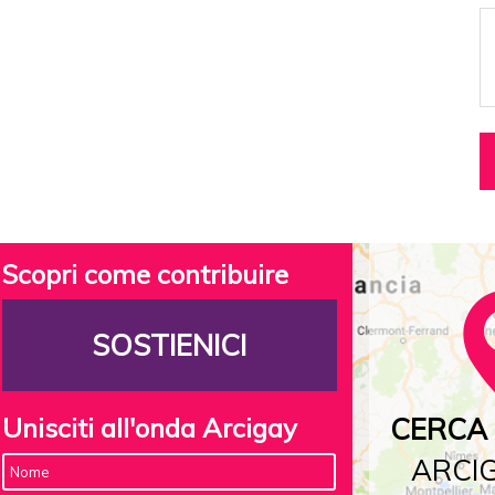
Scopri come contribuire
SOSTIENICI
Unisciti all'onda Arcigay
CERCA 
ARCIG