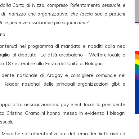
ti dalla Carta di Nizza, compreso l’orientamento sessuale, e
 di indirizzo che organizzativo, che faccia suo e pratichi
e esperienze associative più significative”.
gna
, contenuti nel programma di mandato e ribaditi dalla neo
rgilio
, al dibattito “Le città arcobaleno – Welfare locale e
bato 18 settembre alla Festa dell’Unità di Bologna.
sidente nazionale di Arcigay e consigliere comunale nel
 leader nazionali delle principali organizzazioni glbt e
 rapporti fra associazionismo gay e enti locali, la presidente
ca Cristina Gramolini hanno messo in evidenza i bisogni
ssuali.
aini, ha sottolineato il valore del tema dei diritti civili ed