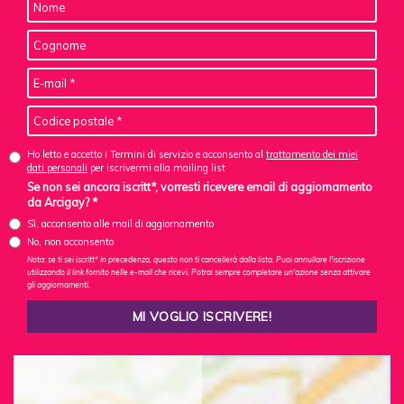
Ho letto e accetto i Termini di servizio e acconsento al
trattamento dei miei
dati personali
per iscrivermi alla mailing list
Se non sei ancora iscritt*, vorresti ricevere email di aggiornamento
da Arcigay? *
Sì, acconsento alle mail di aggiornamento
No, non acconsento
Nota: se ti sei iscritt* in precedenza, questo non ti cancellerà dalla lista. Puoi annullare l'iscrizione
utilizzando il link fornito nelle e-mail che ricevi. Potrai sempre completare un'azione senza attivare
gli aggiornamenti.