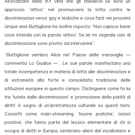
All’incalzare della In’t Veld che gli chiedeva se avrà un
approccio “attivo” nel promuovere la lotta contro le
discriminazioni verso gay e lesbiche e cosa farà nei prossimi
cinque anni Buttiglione ha inoltre risposto “Non capisco bene
cosa intenda con la parola ‘attivo’. Se lei mi segnala casi di
discriminazione sono pronto ad intervenire”.
“Buttiglione sembra Alice nel Paese delle meraviglie —
commenta Lo Giudice — . Le sue parole manifestano una
totale incompetenza in materia di lotta alle discriminazioni e
di estraneità alla forte e consolidata tradizione delle
istituzioni europee in questo campo. Distinguere come fa lui
tra ‘tutela dalle discriminazioni’ e ‘promozione della parità di
diritti’ è segno di un’arretratezza culturale su questi temi.
Concetti come main-streaming, ‘buone pratiche’, ‘azioni
positive’, che fanno parte del lessico elementare di chi si
occupa di diritti in Europa, sembrano alieni dal vocabolario e