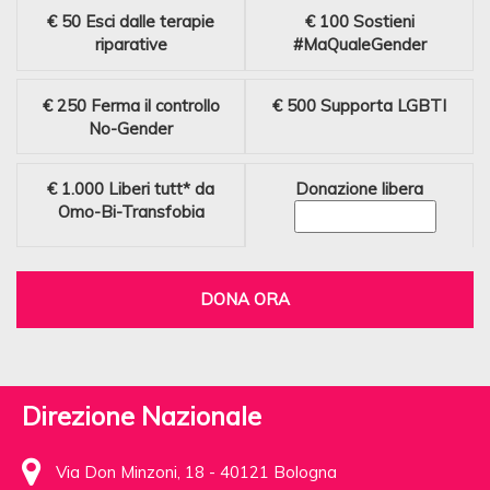
€ 50
Esci dalle terapie
€ 100
Sostieni
riparative
#MaQualeGender
€ 250
Ferma il controllo
€ 500
Supporta LGBTI
No-Gender
€ 1.000
Liberi tutt* da
Donazione libera
Omo-Bi-Transfobia
DONA ORA
Direzione Nazionale
Via Don Minzoni, 18 - 40121 Bologna