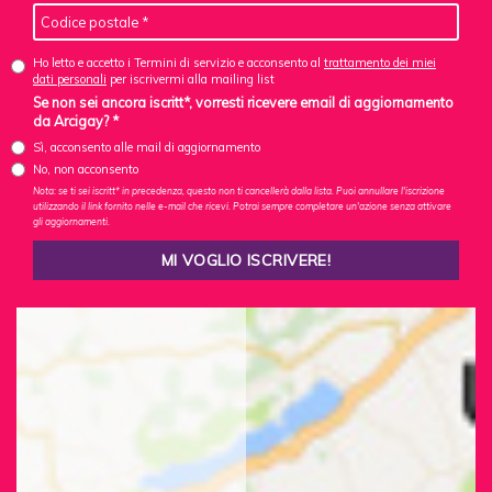
Ho letto e accetto i Termini di servizio e acconsento al
trattamento dei miei
dati personali
per iscrivermi alla mailing list
Se non sei ancora iscritt*, vorresti ricevere email di aggiornamento
da Arcigay? *
Sì, acconsento alle mail di aggiornamento
No, non acconsento
Nota: se ti sei iscritt* in precedenza, questo non ti cancellerà dalla lista. Puoi annullare l'iscrizione
utilizzando il link fornito nelle e-mail che ricevi. Potrai sempre completare un'azione senza attivare
gli aggiornamenti.