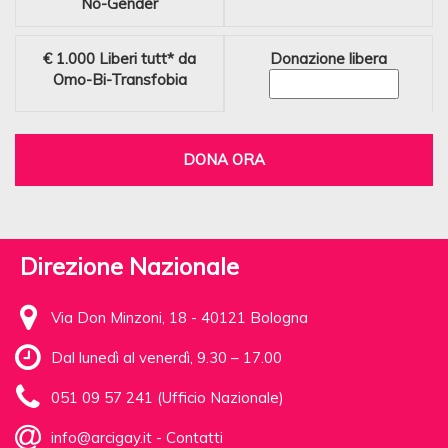
No-Gender
€ 1.000
Liberi tutt* da
Donazione libera
Omo-Bi-Transfobia
DONA ORA
Direzione Nazionale
Via Don Minzoni, 18 - 40121 Bologna
Dal lunedì al venerdì, 9.30 – 17.00
051 09 57 241 (Ufficio Nazionale)
info@arcigay.it
-
Contatti