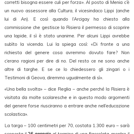
corretti bisogna essere culi per forza». Al posto di Menia c’è
un nuovo assessore alla Cultura, il vicesindaco Lippi (anche
lui di An). E così quando l’Arcigay ha chiesto alla
commissione che gestisce la Risiera il permesso di scoprire
una lapide, il sì è stato unanime. Per alcuni Lippi avrebbe
subìto la vicenda. Lui la spiega così: «Di fronte a una
richiesta del genere cosa avremmo dovuto fare? Non
c’erano ragioni per dire di no. Del resto ce ne sono anche
altre di targhe. E se ce lo chiedessero gli zingari o i
Testimoni di Geova, diremmo ugualmente di sì».
«Una bella svolta» – dice Reglia – anche perché la Risiera è
visitata da molte scolaresche e in questo modo argomenti
del genere forse riusciranno a entrare anche nell’educazione
scolastica».
La targa – 100 centimetri per 70, costata 1.300 euro – sarà
scoperta il
26 gennaio
al termine di una fiaccolata, mentre il