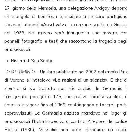
27, giorno della Memoria, una delegazione Arcigay deporrà
un triangolo di fiori rosa e, insieme a un coro partigiano
sloveno, intonerà
«Auschwitz»
, la canzone scritta da Guccini
nel 1968. Nel museo sarà inaugurata una mostra con
pannelli fotografici e testi che raccontano la tragedia degli
omosessuali.
La Risiera di San Sabba
LO STERMINIO
– Un libro pubblicato nel 2002 dal circolo Pink
di Verona si intitolava
«Le ragioni di un silenzio»
. E che di
silenzio si sia trattato non c’è dubbio. In Germania il
famigerato paragrafo 175, che puniva l’omosessualità, è
rimasto in vigore fino al 1969, costringendo a tacere i pochi
sopravvissuti. La Germania nazista mandava nei lager gli
omosessuali, l’Italia li spediva al confino. All’epoca del codice
Rocco (1930), Mussolini non volle introdurre un reato