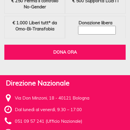
€ 250
Ferma il controllo
€ 500
Supporta LGBTI
No-Gender
€ 1.000
Liberi tutt* da
Donazione libera
Omo-Bi-Transfobia
DONA ORA
Direzione Nazionale
Via Don Minzoni, 18 - 40121 Bologna
Dal lunedì al venerdì, 9.30 – 17.00
051 09 57 241 (Ufficio Nazionale)