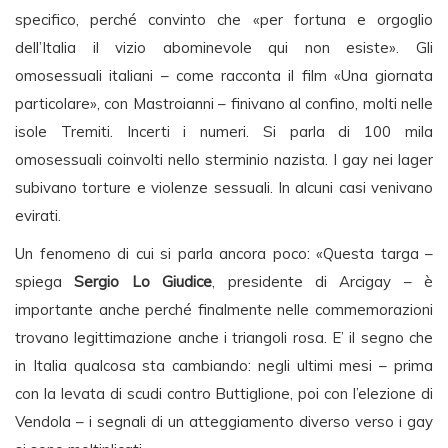
specifico, perché convinto che «per fortuna e orgoglio
dell’Italia il vizio abominevole qui non esiste». Gli
omosessuali italiani – come racconta il film «Una giornata
particolare», con Mastroianni – finivano al confino, molti nelle
isole Tremiti. Incerti i numeri. Si parla di 100 mila
omosessuali coinvolti nello sterminio nazista. I gay nei lager
subivano torture e violenze sessuali. In alcuni casi venivano
evirati.
Un fenomeno di cui si parla ancora poco: «Questa targa –
spiega
Sergio Lo Giudice
, presidente di Arcigay – è
importante anche perché finalmente nelle commemorazioni
trovano legittimazione anche i triangoli rosa. E’ il segno che
in Italia qualcosa sta cambiando: negli ultimi mesi – prima
con la levata di scudi contro Buttiglione, poi con l’elezione di
Vendola – i segnali di un atteggiamento diverso verso i gay