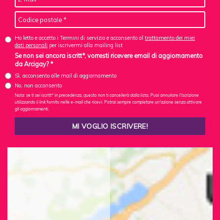
Ho letto e accetto i Termini di servizio e acconsento al
trattamento dei miei
dati personali
per iscrivermi alla mailing list
Se non sei ancora iscritt*, vorresti ricevere email di aggiornamento
da Arcigay? *
Sì, acconsento alle mail di aggiornamento
No, non acconsento
Nota: se ti sei iscritt* in precedenza, questo non ti cancellerà dalla lista. Puoi annullare l'iscrizione
utilizzando il link fornito nelle e-mail che ricevi. Potrai sempre completare un'azione senza attivare
gli aggiornamenti.