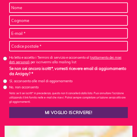
Ho letto e accetto i Termini di servizio e acconsento al
trattamento dei miei
dati personali
per iscrivermi alla mailing list
Se non sei ancora iscritt*, vorresti ricevere email di aggiornamento
da Arcigay? *
Sì, acconsento alle mail di aggiornamento
No, non acconsento
Nota: se ti sei iscritt* in precedenza, questo non ti cancellerà dalla lista. Puoi annullare l'iscrizione
utilizzando il link fornito nelle e-mail che ricevi. Potrai sempre completare un'azione senza attivare
gli aggiornamenti.