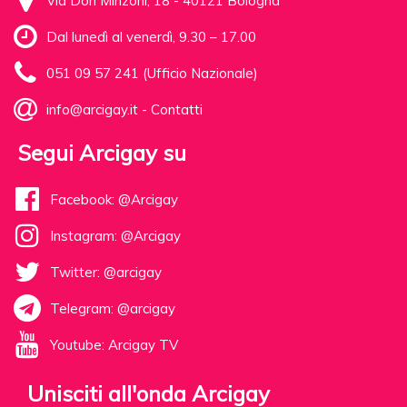
Via Don Minzoni, 18 - 40121 Bologna
Dal lunedì al venerdì, 9.30 – 17.00
051 09 57 241 (Ufficio Nazionale)
info@arcigay.it
-
Contatti
Segui Arcigay su
Facebook: @Arcigay
Instagram: @Arcigay
Twitter: @arcigay
Telegram: @arcigay
Youtube: Arcigay TV
Unisciti all'onda Arcigay