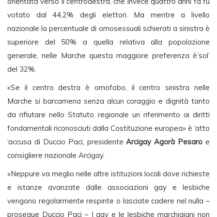
orientata verso il centrodestra, che invece quattro anni fa fu
votato dal 44,2% degli elettori. Ma mentre a livello
nazionale la percentuale di omosessuali schierati a sinistra è
superiore del 50% a quella relativa alla popolazione
generale, nelle Marche questa maggiore preferenza è’sol’
del 32%.
«Se il centro destra è omofobo, il centro sinistra nelle
Marche si barcamena senza alcun coraggio e dignità tanto
da rifiutare nello Statuto regionale un riferimento ai diritti
fondamentali riconosciuti dalla Costituzione europea» è ‘atto
‘accusa di Duccio Paci, presidente
Arcigay Agorà Pesaro
e
consigliere nazionale Arcigay.
«Neppure va meglio nelle altre istituzioni locali dove richieste
e istanze avanzate dalle associazioni gay e lesbiche
vengono regolarmente respinte o lasciate cadere nel nulla –
prosegue Duccio Paci – I gay e le lesbiche marchigiani non