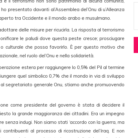
nza e il terrorismo non sono patrimonio di alcuna comunità,
he ho presentato davanti al’Assemblea del’Onu di u’Alleanza
 ‘è aperto tra Occidente e il mondo arabo e musulmano.
ottare delle misure per ricucirla. La risposta al terrorismo
bonificare le paludi dove questa peste cresce; prosciugare
e o culturale che possa favorirlo. È per questo motivo che
azionale, nel ruolo del’Onu e nella solidarietà.
perazione estera per raggiungere lo 0,5% del Pil al termine
iungere quel simbolico 0,7% che il mondo in via di sviluppo
ia e al segretariato generale Onu, stiamo anche promuovendo
ione come presidente del governo è stata di decidere il
chiesto la grande maggioranza dei cittadini. Era un impegno
e senza indugi. Non siamo stati ‘accordo con la guerra, ma
 contribuenti al processo di ricostruzione del’Iraq. E non