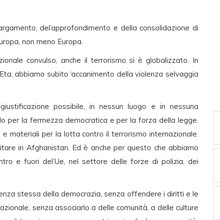
largamento, del’approfondimento e della consolidazione di
Europa, non meno Europa.
ionale convulso, anche il terrorismo si è globalizzato. In
l’Eta, abbiamo subito ‘accanimento della violenza selvaggia
giustificazione possibile, in nessun luogo e in nessuna
lo per la fermezza democratica e per la forza della legge.
ateriali per la lotta contro il terrorismo internazionale.
litare in Afghanistan. Ed è anche per questo che abbiamo
ro e fuori del’Ue, nel settore delle forze di polizia, dei
nza stessa della democrazia, senza offendere i diritti e le
ernazionale, senza associarlo a delle comunità, a delle culture