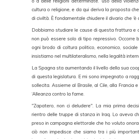
o a delle religioni determinate. ‘uso della viole
cultura o religione, e da qui deriva la proposta c
di civiltà. È fondamentale chiudere il divario che
Dobbiamo studiare le cause di questa frattura e ad
non può essere solo di tipo repressivo. Occorre 
ogni brodo di coltura politico, economico, social
insistiamo nel multilateralismo, nella legalità intern
La Spagna sta aumentando il livello della sua coo
di questa legislatura. E mi sono impegnato a ragg
sollecita. Assieme al Brasile, al Cile, alla Franc
‘Alleanza contro la fame.
"Zapatero, non ci deludere". La mia prima decis
rientro delle truppe di stanza in Iraq. Lo aveva 
preso in campagna elettorale che ho voluto onorar
ciò non impedisce che siamo tra i più importanti