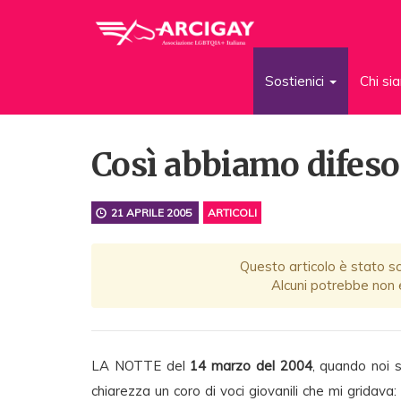
Sostienici
Chi s
Così abbiamo difeso i
21 APRILE 2005
ARTICOLI
Questo articolo è stato scr
Alcuni potrebbe non e
LA NOTTE del
14 marzo del 2004
, quando noi s
chiarezza un coro di voci giovanili che mi gridava: