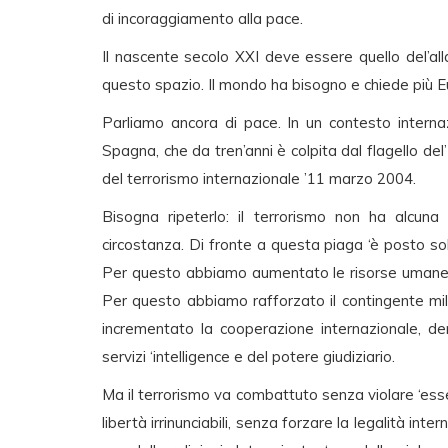
di incoraggiamento alla pace.
Il nascente secolo XXI deve essere quello del’al
questo spazio. Il mondo ha bisogno e chiede più 
Parliamo ancora di pace. In un contesto internaz
Spagna, che da tren’anni è colpita dal flagello de
del terrorismo internazionale ’11 marzo 2004.
Bisogna ripeterlo: il terrorismo non ha alcuna 
circostanza. Di fronte a questa piaga ‘è posto so
Per questo abbiamo aumentato le risorse umane e m
Per questo abbiamo rafforzato il contingente mi
incrementato la cooperazione internazionale, dent
servizi ‘intelligence e del potere giudiziario.
Ma il terrorismo va combattuto senza violare ‘esse
libertà irrinunciabili, senza forzare la legalità int