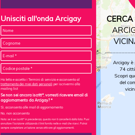
Unisciti all'onda Arcigay
CERCA 
ARCIG
VICIN
Arcigay è
74 citt
Scopri qu
Ho letto e accetto i Termini di servizio e acconsento al
del com
trattamento dei miei dati personali
per iscrivermi alla
vicin
mailing list
Se non sei ancora iscritt*, vorresti ricevere email di
aggiornamento da Arcigay? *
Sì, acconsento alle mail di aggiornamento
No, non acconsento
Nota: se ti sei iscritt* in precedenza, questo non ti cancellerà dalla lista. Puoi
annullare l'iscrizione utilizzando il link fornito nelle e-mail che ricevi. Potrai
sempre completare un'azione senza attivare gli aggiornamenti.