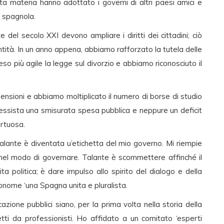
sta materia hanno adottato i governi di altri paesi amici e
e spagnola.
 del secolo XXI devono ampliare i diritti dei cittadini; ciò
ntità. In un anno appena, abbiamo rafforzato la tutela delle
so più agile la legge sul divorzio e abbiamo riconosciuto il
nsioni e abbiamo moltiplicato il numero di borse di studio
gressista una smisurata spesa pubblica e neppure un deficit
irtuosa.
alante è diventata u’etichetta del mio governo. Mi riempie
 nel modo di governare. Talante è scommettere affinché il
ita politica; è dare impulso allo spirito del dialogo e della
utonome ‘una Spagna unita e pluralista.
azione pubblici siano, per la prima volta nella storia della
tti da professionisti. Ho affidato a un comitato ‘esperti