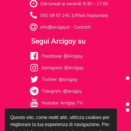
Dal lunedì al venerdì, 9.30 – 17.00
051 09 57 241 (Ufficio Nazionale)
info@arcigay.it
-
Contatti
Segui Arcigay su
Facebook: @Arcigay
Instagram: @Arcigay
Twitter: @arcigay
Telegram: @arcigay
Youtube: Arcigay TV
Questo sito, come molti altri, utilizza cookies per
migliorare la tua esperienza di navigazione. Per