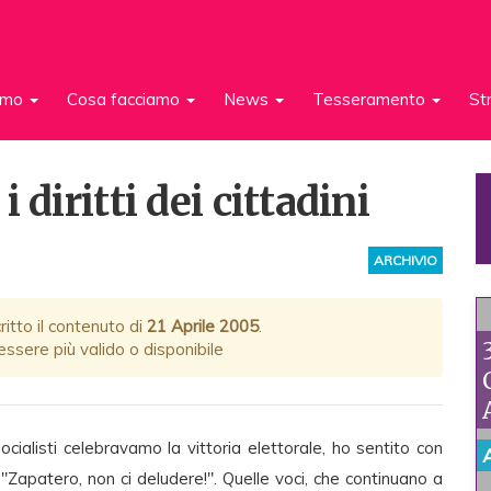
iamo
Cosa facciamo
News
Tesseramento
St
 diritti dei cittadini
ARCHIVIO
itto il contenuto di
21 Aprile 2005
.
ssere più valido o disponibile
ocialisti celebravamo la vittoria elettorale, ho sentito con
 "Zapatero, non ci deludere!". Quelle voci, che continuano a