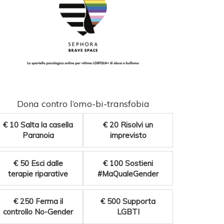
Dona contro l’omo-bi-transfobia
€ 10
Salta la casella
€ 20
Risolvi un
Paranoia
imprevisto
€ 50
Esci dalle
€ 100
Sostieni
terapie riparative
#MaQualeGender
€ 250
Ferma il
€ 500
Supporta
controllo No-Gender
LGBTI