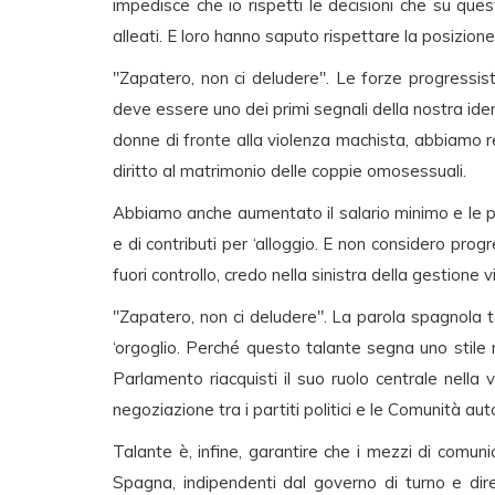
impedisce che io rispetti le decisioni che su que
alleati. E loro hanno saputo rispettare la posizion
"Zapatero, non ci deludere". Le forze progressiste
deve essere uno dei primi segnali della nostra ide
donne di fronte alla violenza machista, abbiamo re
diritto al matrimonio delle coppie omosessuali.
Abbiamo anche aumentato il salario minimo e le pe
e di contributi per ‘alloggio. E non considero pro
fuori controllo, credo nella sinistra della gestione v
"Zapatero, non ci deludere". La parola spagnola t
‘orgoglio. Perché questo talante segna uno stile
Parlamento riacquisti il suo ruolo centrale nella v
negoziazione tra i partiti politici e le Comunità a
Talante è, infine, garantire che i mezzi di comunic
Spagna, indipendenti dal governo di turno e dire