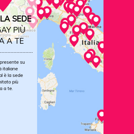
LA SEDE
AY PIÙ
A A TE
 presente su
à italiane
al è la sede
itato più
a a te.