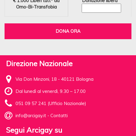
€ 1.000
Liberi tutt* da
Donazione libera
Omo-Bi-Transfobia
DONA ORA
Direzione Nazionale
Via Don Minzoni, 18 - 40121 Bologna
Dal lunedì al venerdì, 9.30 – 17.00
051 09 57 241 (Ufficio Nazionale)
info@arcigay.it
-
Contatti
Segui Arcigay su