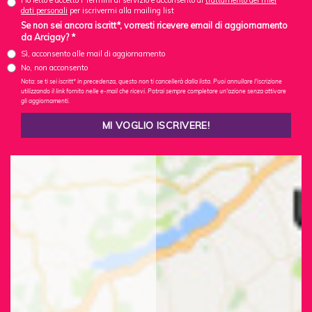
Ho letto e accetto i Termini di servizio e acconsento al
trattamento dei miei
dati personali
per iscrivermi alla mailing list
Se non sei ancora iscritt*, vorresti ricevere email di aggiornamento
da Arcigay? *
Sì, acconsento alle mail di aggiornamento
No, non acconsento
Nota: se ti sei iscritt* in precedenza, questo non ti cancellerà dalla lista. Puoi annullare l'iscrizione
utilizzando il link fornito nelle e-mail che ricevi. Potrai sempre completare un'azione senza attivare
gli aggiornamenti.