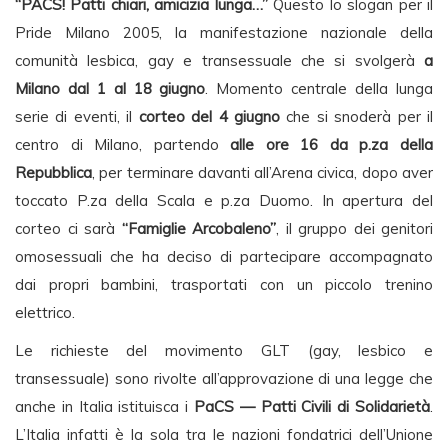
“PACS! Patti chiari, amicizia lunga…”
Questo lo slogan per il
Pride Milano 2005, la manifestazione nazionale della
comunità lesbica, gay e transessuale che si svolgerà
a
Milano dal 1 al 18 giugno
. Momento centrale della lunga
serie di eventi, il
corteo del 4 giugno
che si snoderà per il
centro di Milano, partendo
alle ore 16 da p.za della
Repubblica
, per terminare davanti all’Arena civica, dopo aver
toccato P.za della Scala e p.za Duomo. In apertura del
corteo ci sarà
“Famiglie Arcobaleno”
, il gruppo dei genitori
omosessuali che ha deciso di partecipare accompagnato
dai propri bambini, trasportati con un piccolo trenino
elettrico.
Le richieste del movimento GLT (gay, lesbico e
transessuale) sono rivolte all’approvazione di una legge che
anche in Italia istituisca i
PaCS — Patti Civili di Solidarietà
.
L’Italia infatti è la sola tra le nazioni fondatrici dell’Unione