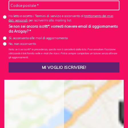
Ho letto e accetto i Termini di servizio e acconsento al
trattamento dei miei
dati personali
per iscrivermi alla mailing list
Se non sei ancora iscritt*, vorresti ricevere email di aggiornamento
da Arcigay? *
Sì, acconsento alle mail di aggiornamento
No, non acconsento
Nota: se ti sei iscritt* in precedenza, questo non ti cancellerà dalla lista. Puoi annullare l'iscrizione
utilizzando il link fornito nelle e-mail che ricevi. Potrai sempre completare un'azione senza attivare
gli aggiornamenti.