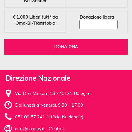
No-Gender
€ 1.000
Liberi tutt* da
Donazione libera
Omo-Bi-Transfobia
DONA ORA
Direzione Nazionale
Via Don Minzoni, 18 - 40121 Bologna
Dal lunedì al venerdì, 9.30 – 17.00
051 09 57 241 (Ufficio Nazionale)
info@arcigay.it
-
Contatti