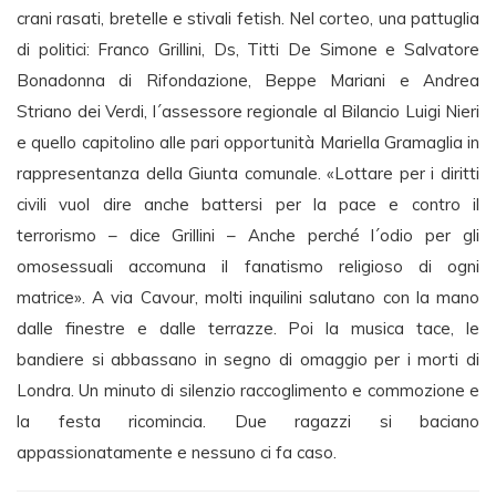
crani rasati, bretelle e stivali fetish. Nel corteo, una pattuglia
di politici: Franco Grillini, Ds, Titti De Simone e Salvatore
Bonadonna di Rifondazione, Beppe Mariani e Andrea
Striano dei Verdi, l´assessore regionale al Bilancio Luigi Nieri
e quello capitolino alle pari opportunità Mariella Gramaglia in
rappresentanza della Giunta comunale. «Lottare per i diritti
civili vuol dire anche battersi per la pace e contro il
terrorismo – dice Grillini – Anche perché l´odio per gli
omosessuali accomuna il fanatismo religioso di ogni
matrice». A via Cavour, molti inquilini salutano con la mano
dalle finestre e dalle terrazze. Poi la musica tace, le
bandiere si abbassano in segno di omaggio per i morti di
Londra. Un minuto di silenzio raccoglimento e commozione e
la festa ricomincia. Due ragazzi si baciano
appassionatamente e nessuno ci fa caso.