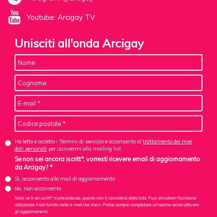
Youtube: Arcigay TV
Unisciti all'onda Arcigay
Ho letto e accetto i Termini di servizio e acconsento al
trattamento dei miei
dati personali
per iscrivermi alla mailing list
Se non sei ancora iscritt*, vorresti ricevere email di aggiornamento
da Arcigay? *
Sì, acconsento alle mail di aggiornamento
No, non acconsento
Nota: se ti sei iscritt* in precedenza, questo non ti cancellerà dalla lista. Puoi annullare l'iscrizione
utilizzando il link fornito nelle e-mail che ricevi. Potrai sempre completare un'azione senza attivare
gli aggiornamenti.