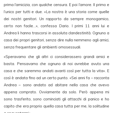
prima l’amicizia, con qualche censura. E poi l’amore. Il primo e
l’unico per tutti e due. «La nostra è una storia come quelle
dei nostri genitori. Un rapporto da sempre monogamico,
certo non facile…», confessa Dario. I primi 11 anni lui e
Andrea li hanno trascorsi in assoluta clandestinità. Ognuno a
casa dei propri genitori, senza dire nulla nemmeno agli amici,
senza frequentare gli ambienti omosessuali.
«Speravamo che gli altri ci considerassero grandi amici e
basta. Pensavamo che ognuno di noi avrebbe avuto una
casa e che saremmo andati avanti così per tutta la vita». E
così è andata fino ad un certo punto. «Sei anni fa – racconta
Andrea – sono andato ad abitare nella casa che avevo
appena comprato. Ovviamente da solo. Però appena mi
sono trasferito, sono cominciati gli attacchi di panico e ho
capito che era proprio quella casa tutta per me, la solitudine