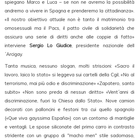
spiegano Marco e Luca – se non ne avremo la possibilità
andremo a vivere in Spagna e prenderemo la cittadinanza».
«Il nostro obiettivo attuale non è tanto il matrimonio tra
omosessuali ma il Pacs, il patto civile di solidarietà che
assicura una serie di diritti anche alle coppie di fatto»
interviene
Sergio Lo Giudice
, presidente nazionale dell
´Arcigay.
Tanta musica, nessuno slogan, molti striscioni: «Sacro il
lavoro, laico lo stato» si leggeva sui cartelli della Cgil, «No al
terrorismo, mai più odio e discriminazione» «Zapatero, santo
subito» «Non sono preda di nessun diritto» «Vent´anni di
discriminazione, fuori la Chiesa dallo Stato». Nove camion
decorati con palloncini e festoni tra cui quello spagnolo
(«Que viva gayssima España») con un contorno di mantiglie
e ventagli. Le spose siliconate del primo carro in contrasto
stridente con un gruppo di "macho men" stile sadomaso,