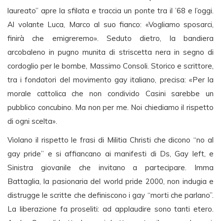
laureato” apre la sfilata e traccia un ponte tra il ’68 e l’oggi.
Al volante Luca, Marco al suo fianco: «Vogliamo sposarci,
finirà che emigreremo». Seduto dietro, la bandiera
arcobaleno in pugno munita di striscetta nera in segno di
cordoglio per le bombe, Massimo Consoli. Storico e scrittore,
tra i fondatori del movimento gay italiano, precisa: «Per la
morale cattolica che non condivido Casini sarebbe un
pubblico concubino. Ma non per me. Noi chiediamo il rispetto
di ogni scelta».
Violano il rispetto le frasi di Militia Christi che dicono “no al
gay pride” e si affiancano ai manifesti di Ds, Gay left, e
Sinistra giovanile che invitano a partecipare. Imma
Battaglia, la pasionaria del world pride 2000, non indugia e
distrugge le scritte che definiscono i gay “morti che parlano”.
La liberazione fa proseliti: ad applaudire sono tanti etero.