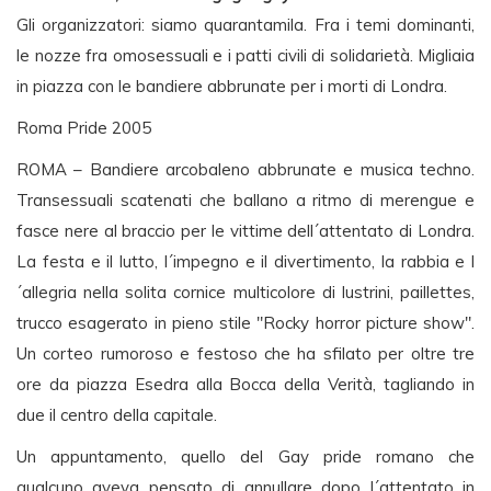
Gli organizzatori: siamo quarantamila. Fra i temi dominanti,
le nozze fra omosessuali e i patti civili di solidarietà. Migliaia
in piazza con le bandiere abbrunate per i morti di Londra.
Roma Pride 2005
ROMA – Bandiere arcobaleno abbrunate e musica techno.
Transessuali scatenati che ballano a ritmo di merengue e
fasce nere al braccio per le vittime dell´attentato di Londra.
La festa e il lutto, l´impegno e il divertimento, la rabbia e l
´allegria nella solita cornice multicolore di lustrini, paillettes,
trucco esagerato in pieno stile "Rocky horror picture show".
Un corteo rumoroso e festoso che ha sfilato per oltre tre
ore da piazza Esedra alla Bocca della Verità, tagliando in
due il centro della capitale.
Un appuntamento, quello del Gay pride romano che
qualcuno aveva pensato di annullare dopo l´attentato in