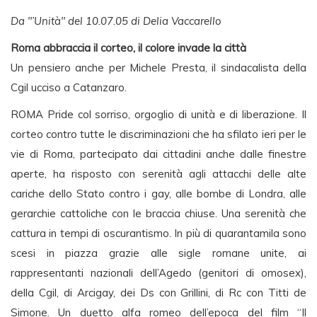
Da "’Unità" del 10.07.05 di Delia Vaccarello
Roma abbraccia il corteo, il colore invade la città
Un pensiero anche per Michele Presta, il sindacalista della
Cgil ucciso a Catanzaro.
ROMA Pride col sorriso, orgoglio di unità e di liberazione. Il
corteo contro tutte le discriminazioni che ha sfilato ieri per le
vie di Roma, partecipato dai cittadini anche dalle finestre
aperte, ha risposto con serenità agli attacchi delle alte
cariche dello Stato contro i gay, alle bombe di Londra, alle
gerarchie cattoliche con le braccia chiuse. Una serenità che
cattura in tempi di oscurantismo. In più di quarantamila sono
scesi in piazza grazie alle sigle romane unite, ai
rappresentanti nazionali dell’Agedo (genitori di omosex),
della Cgil, di Arcigay, dei Ds con Grillini, di Rc con Titti de
Simone. Un duetto alfa romeo dell’epoca del film “Il