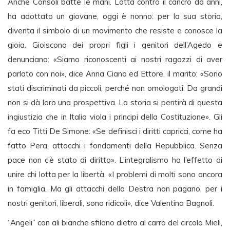
Anche Consoli batte le mani. Lotta contro il cancro da anni,
ha adottato un giovane, oggi è nonno: per la sua storia,
diventa il simbolo di un movimento che resiste e conosce la
gioia. Gioiscono dei propri figli i genitori dell’Agedo e
denunciano: «Siamo riconoscenti ai nostri ragazzi di aver
parlato con noi», dice Anna Ciano ed Ettore, il marito: «Sono
stati discriminati da piccoli, perché non omologati. Da grandi
non si dà loro una prospettiva. La storia si pentirà di questa
ingiustizia che in Italia viola i principi della Costituzione». Gli
fa eco Titti De Simone: «Se definisci i diritti capricci, come ha
fatto Pera, attacchi i fondamenti della Repubblica. Senza
pace non c’è stato di diritto». L’integralismo ha l’effetto di
unire chi lotta per la libertà. «I problemi di molti sono ancora
in famiglia. Ma gli attacchi della Destra non pagano, per i
nostri genitori, liberali, sono ridicoli», dice Valentina Bagnoli.
“Angeli” con ali bianche sfilano dietro al carro del circolo Mieli,