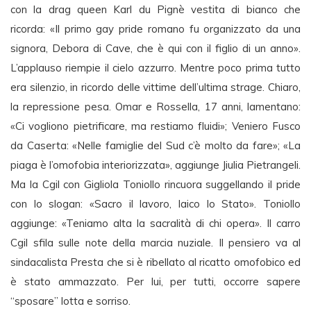
con la drag queen Karl du Pignè vestita di bianco che
ricorda: «Il primo gay pride romano fu organizzato da una
signora, Debora di Cave, che è qui con il figlio di un anno».
L’applauso riempie il cielo azzurro. Mentre poco prima tutto
era silenzio, in ricordo delle vittime dell’ultima strage. Chiaro,
la repressione pesa. Omar e Rossella, 17 anni, lamentano:
«Ci vogliono pietrificare, ma restiamo fluidi»; Veniero Fusco
da Caserta: «Nelle famiglie del Sud c’è molto da fare»; «La
piaga è l’omofobia interiorizzata», aggiunge Jiulia Pietrangeli.
Ma la Cgil con Gigliola Toniollo rincuora suggellando il pride
con lo slogan: «Sacro il lavoro, laico lo Stato». Toniollo
aggiunge: «Teniamo alta la sacralità di chi opera». Il carro
Cgil sfila sulle note della marcia nuziale. Il pensiero va al
sindacalista Presta che si è ribellato al ricatto omofobico ed
è stato ammazzato. Per lui, per tutti, occorre sapere
“sposare” lotta e sorriso.