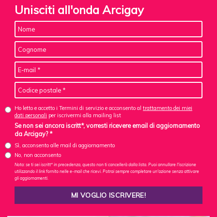
Unisciti all'onda Arcigay
Ho letto e accetto i Termini di servizio e acconsento al
trattamento dei miei
dati personali
per iscrivermi alla mailing list
Se non sei ancora iscritt*, vorresti ricevere email di aggiornamento
da Arcigay? *
Sì, acconsento alle mail di aggiornamento
No, non acconsento
Nota: se ti sei iscritt* in precedenza, questo non ti cancellerà dalla lista. Puoi annullare l'iscrizione
utilizzando il link fornito nelle e-mail che ricevi. Potrai sempre completare un'azione senza attivare
gli aggiornamenti.