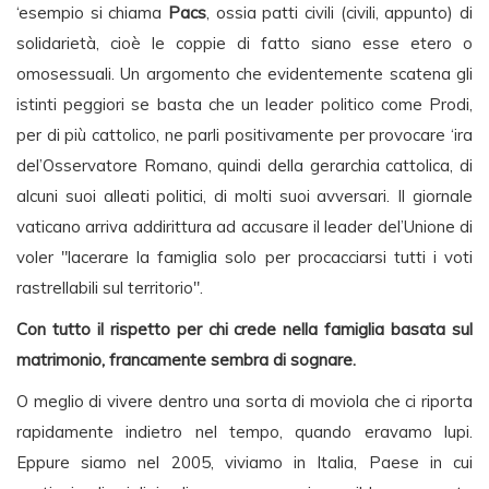
‘esempio si chiama
Pacs
, ossia patti civili (civili, appunto) di
solidarietà, cioè le coppie di fatto siano esse etero o
omosessuali. Un argomento che evidentemente scatena gli
istinti peggiori se basta che un leader politico come Prodi,
per di più cattolico, ne parli positivamente per provocare ‘ira
del’Osservatore Romano, quindi della gerarchia cattolica, di
alcuni suoi alleati politici, di molti suoi avversari. Il giornale
vaticano arriva addirittura ad accusare il leader del’Unione di
voler "lacerare la famiglia solo per procacciarsi tutti i voti
rastrellabili sul territorio".
Con tutto il rispetto per chi crede nella famiglia basata sul
matrimonio, francamente sembra di sognare.
O meglio di vivere dentro una sorta di moviola che ci riporta
rapidamente indietro nel tempo, quando eravamo lupi.
Eppure siamo nel 2005, viviamo in Italia, Paese in cui