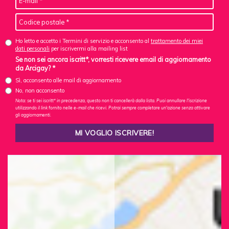
Ho letto e accetto i Termini di servizio e acconsento al
trattamento dei miei
dati personali
per iscrivermi alla mailing list
Se non sei ancora iscritt*, vorresti ricevere email di aggiornamento
da Arcigay? *
Sì, acconsento alle mail di aggiornamento
No, non acconsento
Nota: se ti sei iscritt* in precedenza, questo non ti cancellerà dalla lista. Puoi annullare l'iscrizione
utilizzando il link fornito nelle e-mail che ricevi. Potrai sempre completare un'azione senza attivare
gli aggiornamenti.