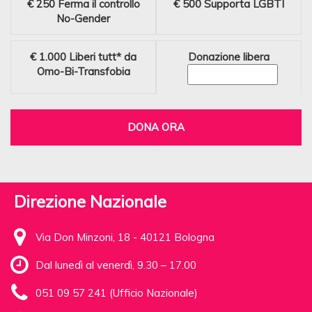
€ 250
Ferma il controllo
€ 500
Supporta LGBTI
No-Gender
€ 1.000
Liberi tutt* da
Donazione libera
Omo-Bi-Transfobia
DONA ORA
Direzione Nazionale
Via Don Minzoni, 18 - 40121 Bologna
Dal lunedì al venerdì, 9.30 – 17.00
051 09 57 241 (Ufficio Nazionale)