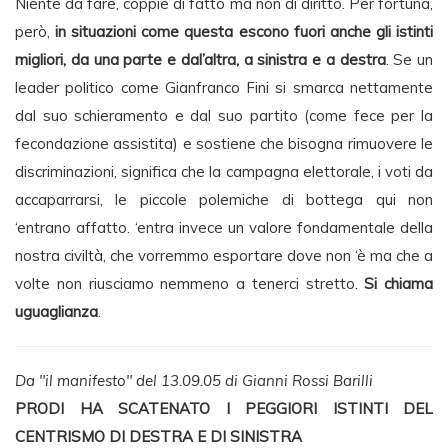
Niente da fare, coppie di fatto ma non di diritto. Per fortuna,
però,
in situazioni come questa escono fuori anche gli istinti
migliori, da una parte e dal’altra, a sinistra e a destra
. Se un
leader politico come Gianfranco Fini si smarca nettamente
dal suo schieramento e dal suo partito (come fece per la
fecondazione assistita) e sostiene che bisogna rimuovere le
discriminazioni, significa che la campagna elettorale, i voti da
accaparrarsi, le piccole polemiche di bottega qui non
‘entrano affatto. ‘entra invece un valore fondamentale della
nostra civiltà, che vorremmo esportare dove non ‘è ma che a
volte non riusciamo nemmeno a tenerci stretto.
Si chiama
uguaglianza
.
Da "il manifesto" del 13.09.05 di Gianni Rossi Barilli
PRODI HA SCATENATO I PEGGIORI ISTINTI DEL
CENTRISMO DI DESTRA E DI SINISTRA