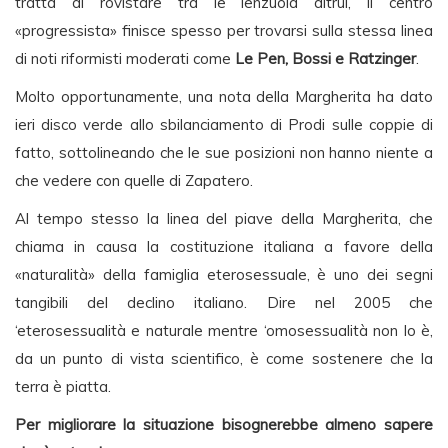
tratta di rovistare tra le lenzuola altrui, il centro
«progressista» finisce spesso per trovarsi sulla stessa linea
di noti riformisti moderati come
Le Pen, Bossi e Ratzinger
.
Molto opportunamente, una nota della Margherita ha dato
ieri disco verde allo sbilanciamento di Prodi sulle coppie di
fatto, sottolineando che le sue posizioni non hanno niente a
che vedere con quelle di Zapatero.
Al tempo stesso la linea del piave della Margherita, che
chiama in causa la costituzione italiana a favore della
«naturalità» della famiglia eterosessuale, è uno dei segni
tangibili del declino italiano. Dire nel 2005 che
‘eterosessualità e naturale mentre ‘omosessualità non lo è,
da un punto di vista scientifico, è come sostenere che la
terra è piatta.
Per migliorare la situazione bisognerebbe almeno sapere