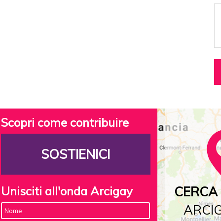
Scopri come contribuire
SOSTIENICI
Unisciti all'onda Arcigay
CERCA 
ARCIG