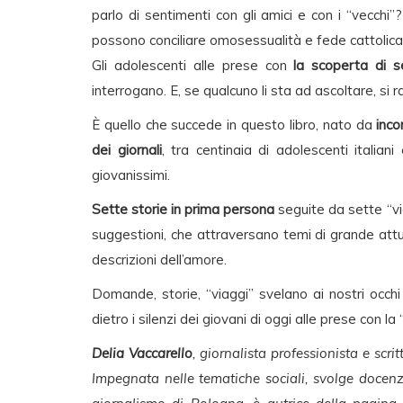
parlo di sentimenti con gli amici e con i “vecch
possono conciliare omosessualità e fede cattolic
Gli adolescenti alle prese con
la scoperta di s
interrogano. E, se qualcuno li sta ad ascoltare, si
È quello che succede in questo libro, nato da
inco
dei giornali
, tra centinaia di adolescenti italia
giovanissimi.
Sette storie in prima persona
seguite da sette “via
suggestioni, che attraversano temi di grande att
descrizioni dell’amore.
Domande, storie, “viaggi” svelano ai nostri occhi 
dietro i silenzi dei giovani di oggi alle prese con l
Delia Vaccarello
, giornalista professionista e scr
Impegnata nelle tematiche sociali, svolge docen