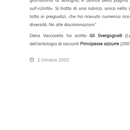
giornalismo di Bologna, è autrice della pagin
sull’«Unità». Si tratta di una rubrica, unica nell
lotta ai pregiudizi, che ha ricevuto numerosi rico
diversità. No alle discriminazioni”.
Delia Vaccarello ha scritto
Gli Svergognati
(La
dell’antologia di racconti
Principesse azzurre
(2003
2 Ottobre 2005