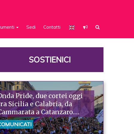
rumenti
Sedi
Contatti
SOSTIENICI
Onda Pride, due cortei oggi
tra Sicilia e Calabria, da
Cammarata a Catanzaro.
Piazzoni: «Raccontano la
COMUNICATI
nostra ostinazione»