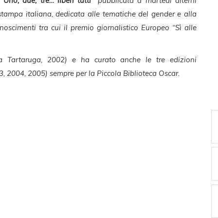
a
"Uno, due, tre… liberi tutti"
pubblicata a martedì alterni
a stampa italiana, dedicata alle tematiche del gender e alla
noscimenti tra cui il premio giornalistico Europeo “Sì alle
 Tartaruga, 2002) e ha curato anche le tre edizioni
, 2004, 2005) sempre per la Piccola Biblioteca Oscar.