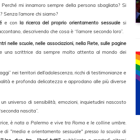
i”? Perché mi innamoro sempre della persona sbagliata? Si
a? Senza l’amore chi siamo?
é
e con
la ricerca del proprio orientamento sessuale
si
 raccontano, descrivendo che cosa è “l’amore secondo loro”.
ntri nelle scuole, nelle associazioni, nella Rete, sulle pagine
ni e una scrittrice da sempre molto attenta al mondo dei
ggi” nei territori dell’adolescenza, ricchi di testimonianze e
ualità e profonda delicatezza e approdano alle più diverse
un universo di sensibilità, emozioni, inquietudini nascosto
a “seconda nascita”.
ittrice, è nata a Palermo e vive tra Roma e le colline umbre.
ze di "media e orientamento sessuale" presso la scuola di