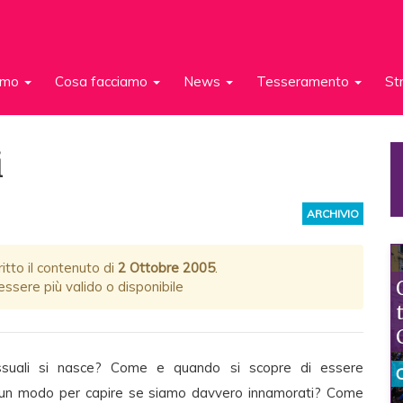
iamo
Cosa facciamo
News
Tesseramento
St
i
ARCHIVIO
itto il contenuto di
2 Ottobre 2005
.
ssere più valido o disponibile
essuali si nasce? Come e quando si scopre di essere
è un modo per capire se siamo davvero innamorati? Come