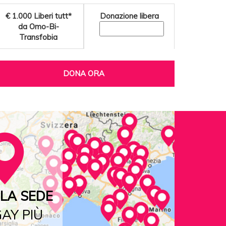
€ 1.000
Liberi tutt*
Donazione libera
da Omo-Bi-
Transfobia
DONA ORA
LA SEDE
AY PIÙ