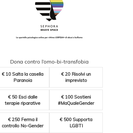
Dona contro l’omo-bi-transfobia
€ 10
Salta la casella
€ 20
Risolvi un
Paranoia
imprevisto
€ 50
Esci dalle
€ 100
Sostieni
terapie riparative
#MaQualeGender
€ 250
Ferma il
€ 500
Supporta
controllo No-Gender
LGBTI