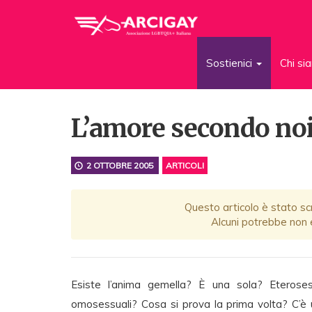
Sostienici
Chi s
L’amore secondo no
2 OTTOBRE 2005
ARTICOLI
Questo articolo è stato scr
Alcuni potrebbe non e
Esiste l’anima gemella? È una sola? Eteros
omosessuali? Cosa si prova la prima volta? C’