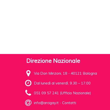
Direzione Nazionale
Via Don Minzoni, 18 - 40121 Bologna
Dal lunedì al venerdì, 9.30 – 17.00
051 09 57 241 (Ufficio Nazionale)
info@arcigay.it
-
Contatti