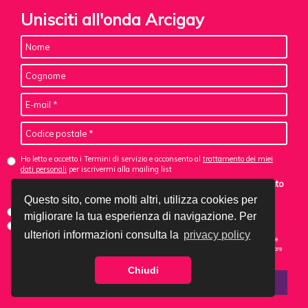
Unisciti all'onda Arcigay
Ho letto e accetto i Termini di servizio e acconsento al
trattamento dei miei
dati personali
per iscrivermi alla mailing list
Se non sei ancora iscritt*, vorresti ricevere email di aggiornamento
da Arcigay? *
Questo sito, come molti altri, utilizza cookies per
Sì, acconsento alle mail di aggiornamento
migliorare la tua esperienza di navigazione. Per
No, non acconsento
ulteriori informazioni consulta la
privacy policy
Nota: se ti sei iscritt* in precedenza, questo non ti cancellerà dalla lista. Puoi annullare l'iscrizione
utilizzando il link fornito nelle e-mail che ricevi. Potrai sempre completare un'azione senza attivare
gli aggiornamenti.
Chiudi