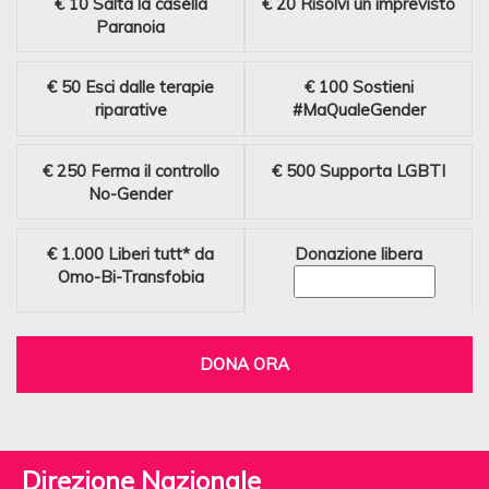
€ 10
Salta la casella
€ 20
Risolvi un imprevisto
Paranoia
€ 50
Esci dalle terapie
€ 100
Sostieni
riparative
#MaQualeGender
€ 250
Ferma il controllo
€ 500
Supporta LGBTI
No-Gender
€ 1.000
Liberi tutt* da
Donazione libera
Omo-Bi-Transfobia
DONA ORA
Direzione Nazionale