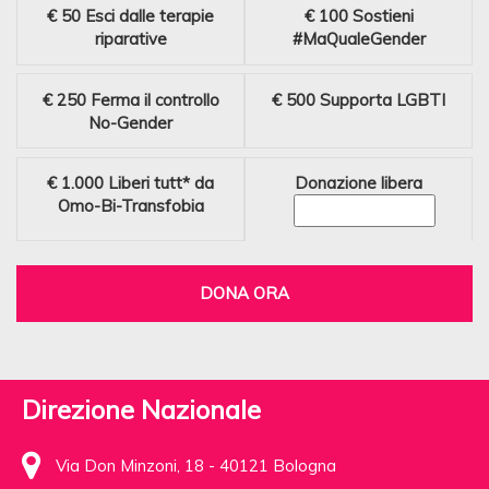
€ 50
Esci dalle terapie
€ 100
Sostieni
riparative
#MaQualeGender
€ 250
Ferma il controllo
€ 500
Supporta LGBTI
No-Gender
€ 1.000
Liberi tutt* da
Donazione libera
Omo-Bi-Transfobia
DONA ORA
Direzione Nazionale
Via Don Minzoni, 18 - 40121 Bologna