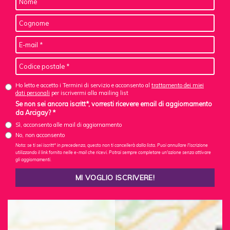
Ho letto e accetto i Termini di servizio e acconsento al
trattamento dei miei
dati personali
per iscrivermi alla mailing list
Se non sei ancora iscritt*, vorresti ricevere email di aggiornamento
da Arcigay? *
Sì, acconsento alle mail di aggiornamento
No, non acconsento
Nota: se ti sei iscritt* in precedenza, questo non ti cancellerà dalla lista. Puoi annullare l'iscrizione
utilizzando il link fornito nelle e-mail che ricevi. Potrai sempre completare un'azione senza attivare
gli aggiornamenti.