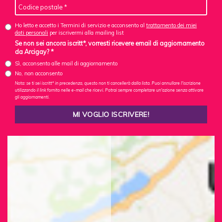
Ho letto e accetto i Termini di servizio e acconsento al
trattamento dei miei
dati personali
per iscrivermi alla mailing list
Se non sei ancora iscritt*, vorresti ricevere email di aggiornamento
da Arcigay? *
Sì, acconsento alle mail di aggiornamento
No, non acconsento
Nota: se ti sei iscritt* in precedenza, questo non ti cancellerà dalla lista. Puoi annullare l'iscrizione
utilizzando il link fornito nelle e-mail che ricevi. Potrai sempre completare un'azione senza attivare
gli aggiornamenti.