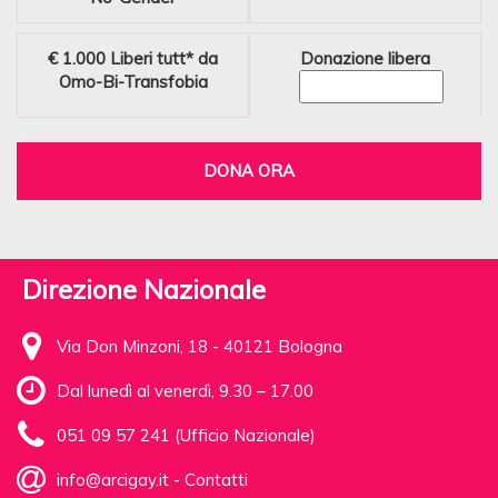
€ 1.000
Liberi tutt* da
Donazione libera
Omo-Bi-Transfobia
DONA ORA
Direzione Nazionale
Via Don Minzoni, 18 - 40121 Bologna
Dal lunedì al venerdì, 9.30 – 17.00
051 09 57 241 (Ufficio Nazionale)
info@arcigay.it
-
Contatti