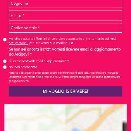
Ho letto e accetto i Termini di servizio e acconsento al
trattamento dei miei
dati personali
per iscrivermi alla mailing list
Se non sei ancora iscritt*, vorresti ricevere email di aggiornamento
da Arcigay? *
Sì, acconsento alle mail di aggiornamento
No, non acconsento
Nota: se ti sei iscritt* in precedenza, questo non ti cancellerà dalla lista. Puoi annullare l'iscrizione
utilizzando il link fornito nelle e-mail che ricevi. Potrai sempre completare un'azione senza attivare
gli aggiornamenti.