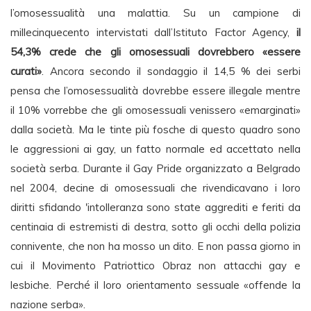
l’omosessualità una malattia. Su un campione di
millecinquecento intervistati dall’Istituto Factor Agency,
il
54,3% crede che gli omosessuali dovrebbero «essere
curati»
. Ancora secondo il sondaggio il 14,5 % dei serbi
pensa che l’omosessualità dovrebbe essere illegale mentre
il 10% vorrebbe che gli omosessuali venissero «emarginati»
dalla società. Ma le tinte più fosche di questo quadro sono
le aggressioni ai gay, un fatto normale ed accettato nella
società serba. Durante il Gay Pride organizzato a Belgrado
nel 2004, decine di omosessuali che rivendicavano i loro
diritti sfidando 'intolleranza sono state aggrediti e feriti da
centinaia di estremisti di destra, sotto gli occhi della polizia
connivente, che non ha mosso un dito. E non passa giorno in
cui il Movimento Patriottico Obraz non attacchi gay e
lesbiche. Perché il loro orientamento sessuale «offende la
nazione serba».