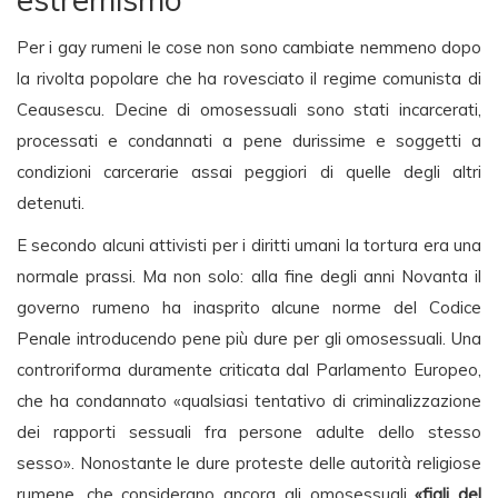
Per i gay rumeni le cose non sono cambiate nemmeno dopo
la rivolta popolare che ha rovesciato il regime comunista di
Ceausescu. Decine di omosessuali sono stati incarcerati,
processati e condannati a pene durissime e soggetti a
condizioni carcerarie assai peggiori di quelle degli altri
detenuti.
E secondo alcuni attivisti per i diritti umani la tortura era una
normale prassi. Ma non solo: alla fine degli anni Novanta il
governo rumeno ha inasprito alcune norme del Codice
Penale introducendo pene più dure per gli omosessuali. Una
controriforma duramente criticata dal Parlamento Europeo,
che ha condannato «qualsiasi tentativo di criminalizzazione
dei rapporti sessuali fra persone adulte dello stesso
sesso». Nonostante le dure proteste delle autorità religiose
rumene, che considerano ancora gli omosessuali
«figli del