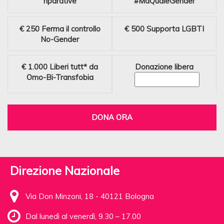
riparative
#MaQualeGender
€ 250
Ferma il controllo
€ 500
Supporta LGBTI
No-Gender
€ 1.000
Liberi tutt* da
Donazione libera
Omo-Bi-Transfobia
DONA ORA
Direzione Nazionale
Via Don Minzoni, 18 - 40121 Bologna
Dal lunedì al venerdì, 9.30 – 17.00