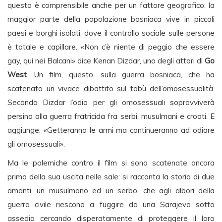
questo è comprensibile anche per un fattore geografico: la
maggior parte della popolazione bosniaca vive in piccoli
paesi e borghi isolati, dove il controllo sociale sulle persone
è totale e capillare. «Non c’è niente di peggio che essere
gay, qui nei Balcani» dice Kenan Dizdar, uno degli attori di
Go
West
. Un film, questo, sulla guerra bosniaca, che ha
scatenato un vivace dibattito sul tabù dell’omosessualità.
Secondo Dizdar l’odio per gli omosessuali sopravviverà
persino alla guerra fratricida fra serbi, musulmani e croati. E
aggiunge: «Getteranno le armi ma continueranno ad odiare
gli omosessuali».
Ma le polemiche contro il film si sono scatenate ancora
prima della sua uscita nelle sale: si racconta la storia di due
amanti, un musulmano ed un serbo, che agli albori della
guerra civile riescono a fuggire da una Sarajevo sotto
assedio cercando disperatamente di proteggere il loro