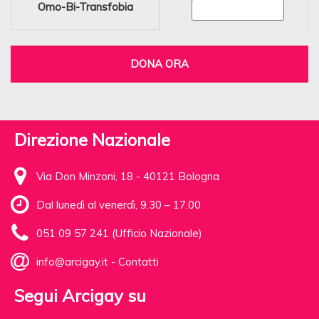
Omo-Bi-Transfobia
DONA ORA
Direzione Nazionale
Via Don Minzoni, 18 - 40121 Bologna
Dal lunedì al venerdì, 9.30 – 17.00
051 09 57 241 (Ufficio Nazionale)
info@arcigay.it
-
Contatti
Segui Arcigay su