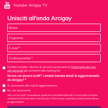
Youtube: Arcigay TV
Unisciti all'onda Arcigay
Ho letto e accetto i Termini di servizio e acconsento al
trattamento dei miei
dati personali
per iscrivermi alla mailing list
Se non sei ancora iscritt*, vorresti ricevere email di aggiornamento
da Arcigay? *
Sì, acconsento alle mail di aggiornamento
No, non acconsento
Nota: se ti sei iscritt* in precedenza, questo non ti cancellerà dalla lista. Puoi annullare l'iscrizione
utilizzando il link fornito nelle e-mail che ricevi. Potrai sempre completare un'azione senza attivare
gli aggiornamenti.