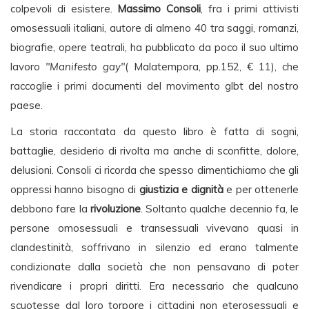
colpevoli di esistere.
Massimo Consoli
, fra i primi attivisti
omosessuali italiani, autore di almeno 40 tra saggi, romanzi,
biografie, opere teatrali, ha pubblicato da poco il suo ultimo
lavoro
"Manifesto gay"
( Malatempora, pp.152, € 11), che
raccoglie i primi documenti del movimento glbt del nostro
paese.
La storia raccontata da questo libro è fatta di sogni,
battaglie, desiderio di rivolta ma anche di sconfitte, dolore,
delusioni. Consoli ci ricorda che spesso dimentichiamo che gli
oppressi hanno bisogno di
giustizia e dignità
e per ottenerle
debbono fare la
rivoluzione
. Soltanto qualche decennio fa, le
persone omosessuali e transessuali vivevano quasi in
clandestinità, soffrivano in silenzio ed erano talmente
condizionate dalla società che non pensavano di poter
rivendicare i propri diritti. Era necessario che qualcuno
scuotesse dal loro torpore i cittadini non eterosessuali e