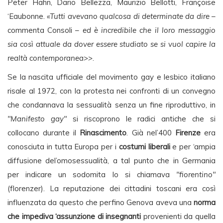
Peter Hahn, Dario Bellezza, Maurizio Bellotti, Françoise
‘Eaubonne.
«Tutti avevano qualcosa di determinate da dire
–
commenta Consoli –
ed è incredibile che il loro messaggio
sia così attuale da dover essere studiato se si vuol capire la
realtà contemporanea>>
.
Se la nascita ufficiale del movimento gay e lesbico italiano
risale al 1972, con la protesta nei confronti di un convegno
che condannava la sessualità senza un fine riproduttivo, in
"Manifesto gay"
si riscoprono le radici antiche che si
collocano durante il
Rinascimento
. Già nel’400
Firenze
era
conosciuta in tutta Europa per i
costumi liberali
e per ‘ampia
diffusione del’omosessualità, a tal punto che in Germania
per indicare un sodomita lo si chiamava
"fiorentino"
(florenzer). La reputazione dei cittadini toscani era così
influenzata da questo che perfino Genova aveva una
norma
che impediva ‘assunzione di insegnanti
provenienti da quella