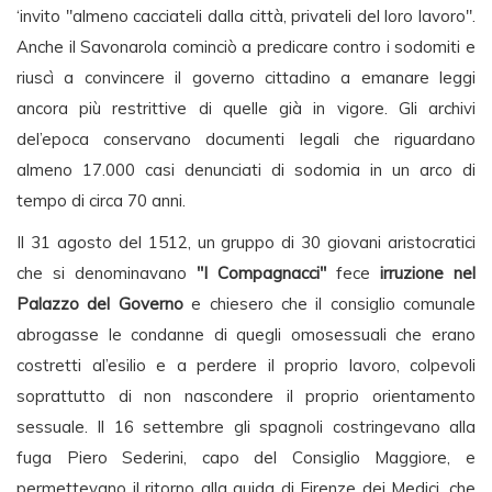
‘invito "almeno cacciateli dalla città, privateli del loro lavoro".
Anche il Savonarola cominciò a predicare contro i sodomiti e
riuscì a convincere il governo cittadino a emanare leggi
ancora più restrittive di quelle già in vigore. Gli archivi
del’epoca conservano documenti legali che riguardano
almeno 17.000 casi denunciati di sodomia in un arco di
tempo di circa 70 anni.
Il 31 agosto del 1512, un gruppo di 30 giovani aristocratici
che si denominavano
"I Compagnacci"
fece
irruzione nel
Palazzo del Governo
e chiesero che il consiglio comunale
abrogasse le condanne di quegli omosessuali che erano
costretti al’esilio e a perdere il proprio lavoro, colpevoli
soprattutto di non nascondere il proprio orientamento
sessuale. Il 16 settembre gli spagnoli costringevano alla
fuga Piero Sederini, capo del Consiglio Maggiore, e
permettevano il ritorno alla guida di Firenze dei Medici, che