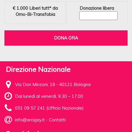
€ 1.000
Liberi tutt* da
Donazione libera
Omo-Bi-Transfobia
DONA ORA
Direzione Nazionale
Via Don Minzoni, 18 - 40121 Bologna
Dal lunedì al venerdì, 9.30 – 17.00
051 09 57 241 (Ufficio Nazionale)
info@arcigay.it
-
Contatti