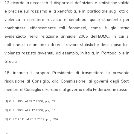
17. ricorda la necessità di disporre di definizioni e statistiche valide
e precise sul razzismo e la xenofobia, e in particolare sugli atti di
violenza a carattere razzista e xenofobo, quale strumento per
combattere efficacemente tali fenomeni, come è già stato
evidenziato nella relazione annuale 2005 dell’EUMC, in cui si
sottolinea la mancanza di registrazioni statistiche degli episodi di
violenza razzista avvenuti, ad esempio, in Italia, in Portogallo e in
Grecia;
18. incarica il proprio Presidente di trasmettere la presente
risoluzione al Consiglio, alla Commissione, ai governi degli Stati
membri, al Consiglio d’Europa e al governo della Federazione russa.
(1) GU L 180 del 19.7.2000, pag. 22.
(2) GU L 303 del 2.12.2000, pag. 16.
(3) GU C 75 E del 26.3.2002, pag. 269.