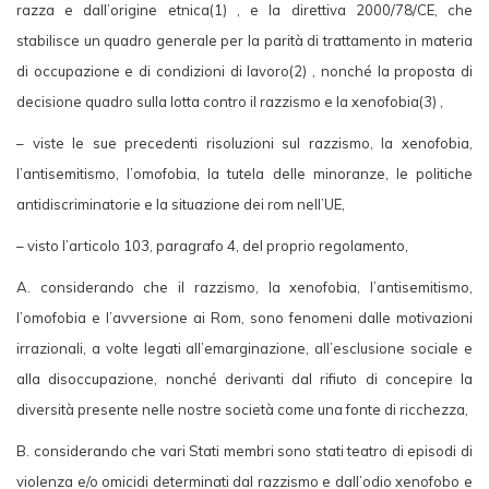
razza e dall’origine etnica(1) , e la direttiva 2000/78/CE, che
stabilisce un quadro generale per la parità di trattamento in materia
di occupazione e di condizioni di lavoro(2) , nonché la proposta di
decisione quadro sulla lotta contro il razzismo e la xenofobia(3) ,
– viste le sue precedenti risoluzioni sul razzismo, la xenofobia,
l’antisemitismo, l’omofobia, la tutela delle minoranze, le politiche
antidiscriminatorie e la situazione dei rom nell’UE,
– visto l’articolo 103, paragrafo 4, del proprio regolamento,
A. considerando che il razzismo, la xenofobia, l’antisemitismo,
l’omofobia e l’avversione ai Rom, sono fenomeni dalle motivazioni
irrazionali, a volte legati all’emarginazione, all’esclusione sociale e
alla disoccupazione, nonché derivanti dal rifiuto di concepire la
diversità presente nelle nostre società come una fonte di ricchezza,
B. considerando che vari Stati membri sono stati teatro di episodi di
violenza e/o omicidi determinati dal razzismo e dall’odio xenofobo e