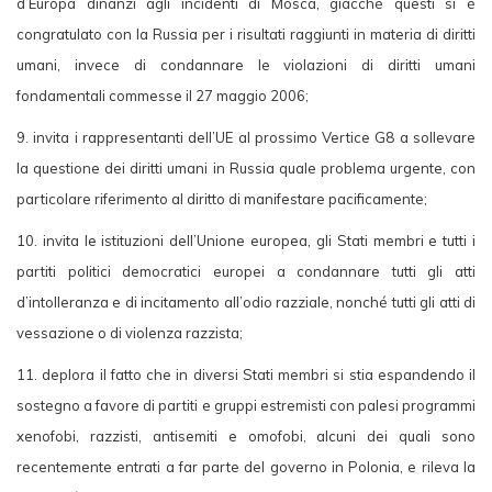
d’Europa dinanzi agli incidenti di Mosca, giacché questi si è
congratulato con la Russia per i risultati raggiunti in materia di diritti
umani, invece di condannare le violazioni di diritti umani
fondamentali commesse il 27 maggio 2006;
9. invita i rappresentanti dell’UE al prossimo Vertice G8 a sollevare
la questione dei diritti umani in Russia quale problema urgente, con
particolare riferimento al diritto di manifestare pacificamente;
10. invita le istituzioni dell’Unione europea, gli Stati membri e tutti i
partiti politici democratici europei a condannare tutti gli atti
d’intolleranza e di incitamento all’odio razziale, nonché tutti gli atti di
vessazione o di violenza razzista;
11. deplora il fatto che in diversi Stati membri si stia espandendo il
sostegno a favore di partiti e gruppi estremisti con palesi programmi
xenofobi, razzisti, antisemiti e omofobi, alcuni dei quali sono
recentemente entrati a far parte del governo in Polonia, e rileva la