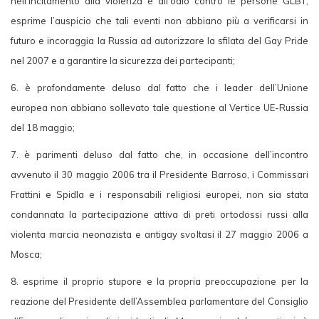
nell’incitamento alla violenza e all’odio contro le persone GLBT;
esprime l’auspicio che tali eventi non abbiano più a verificarsi in
futuro e incoraggia la Russia ad autorizzare la sfilata del Gay Pride
nel 2007 e a garantire la sicurezza dei partecipanti;
6. è profondamente deluso dal fatto che i leader dell’Unione
europea non abbiano sollevato tale questione al Vertice UE-Russia
del 18 maggio;
7. è parimenti deluso dal fatto che, in occasione dell’incontro
avvenuto il 30 maggio 2006 tra il Presidente Barroso, i Commissari
Frattini e Spidla e i responsabili religiosi europei, non sia stata
condannata la partecipazione attiva di preti ortodossi russi alla
violenta marcia neonazista e antigay svoltasi il 27 maggio 2006 a
Mosca;
8. esprime il proprio stupore e la propria preoccupazione per la
reazione del Presidente dell’Assemblea parlamentare del Consiglio