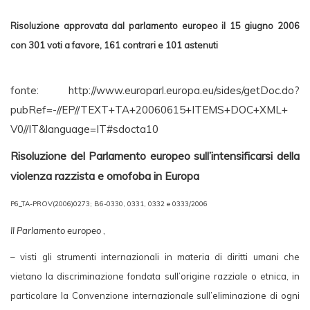
Risoluzione approvata dal parlamento europeo il 15 giugno 2006
con 301 voti a favore, 161 contrari e 101 astenuti
fonte: http://www.europarl.europa.eu/sides/getDoc.do?
pubRef=-//EP//TEXT+TA+20060615+ITEMS+DOC+XML+
V0//IT&language=IT#sdocta10
Risoluzione del Parlamento europeo sull’intensificarsi della
violenza razzista e omofoba in Europa
P6_TA-PROV(2006)0273; B6-0330, 0331, 0332 e 0333/2006
Il Parlamento europeo
,
– visti gli strumenti internazionali in materia di diritti umani che
vietano la discriminazione fondata sull’origine razziale o etnica, in
particolare la Convenzione internazionale sull’eliminazione di ogni