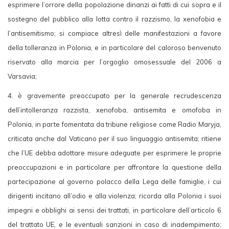
esprimere l’orrore della popolazione dinanzi ai fatti di cui sopra e il
sostegno del pubblico alla lotta contro il razzismo, la xenofobia e
l’antisemitismo; si compiace altresì delle manifestazioni a favore
della tolleranza in Polonia, e in particolare del caloroso benvenuto
riservato alla marcia per l’orgoglio omosessuale del 2006 a
Varsavia;
4. è gravemente preoccupato per la generale recrudescenza
dell’intolleranza razzista, xenofoba, antisemita e omofoba in
Polonia, in parte fomentata da tribune religiose come Radio Maryja,
criticata anche dal Vaticano per il suo linguaggio antisemita; ritiene
che l’UE debba adottare misure adeguate per esprimere le proprie
preoccupazioni e in particolare per affrontare la questione della
partecipazione al governo polacco della Lega delle famiglie, i cui
dirigenti incitano all’odio e alla violenza; ricorda alla Polonia i suoi
impegni e obblighi ai sensi dei trattati, in particolare dell’articolo 6
del trattato UE, e le eventuali sanzioni in caso di inadempimento;