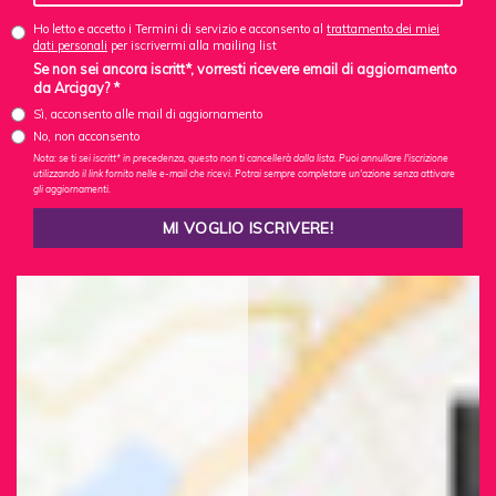
Ho letto e accetto i Termini di servizio e acconsento al
trattamento dei miei
dati personali
per iscrivermi alla mailing list
Se non sei ancora iscritt*, vorresti ricevere email di aggiornamento
da Arcigay? *
Sì, acconsento alle mail di aggiornamento
No, non acconsento
Nota: se ti sei iscritt* in precedenza, questo non ti cancellerà dalla lista. Puoi annullare l'iscrizione
utilizzando il link fornito nelle e-mail che ricevi. Potrai sempre completare un'azione senza attivare
gli aggiornamenti.