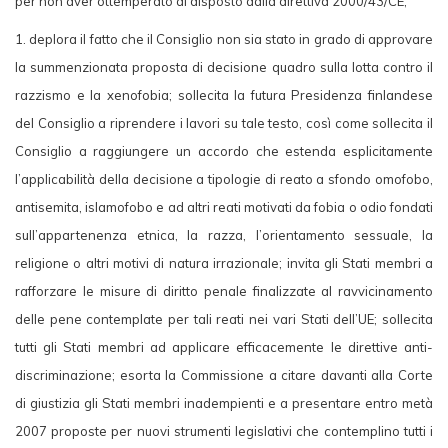
per non aver ottemperato al disposto dalla direttiva 2000/43/CE,
1. deplora il fatto che il Consiglio non sia stato in grado di approvare
la summenzionata proposta di decisione quadro sulla lotta contro il
razzismo e la xenofobia; sollecita la futura Presidenza finlandese
del Consiglio a riprendere i lavori su tale testo, così come sollecita il
Consiglio a raggiungere un accordo che estenda esplicitamente
l’applicabilità della decisione a tipologie di reato a sfondo omofobo,
antisemita, islamofobo e ad altri reati motivati da fobia o odio fondati
sull’appartenenza etnica, la razza, l’orientamento sessuale, la
religione o altri motivi di natura irrazionale; invita gli Stati membri a
rafforzare le misure di diritto penale finalizzate al ravvicinamento
delle pene contemplate per tali reati nei vari Stati dell’UE; sollecita
tutti gli Stati membri ad applicare efficacemente le direttive anti-
discriminazione; esorta la Commissione a citare davanti alla Corte
di giustizia gli Stati membri inadempienti e a presentare entro metà
2007 proposte per nuovi strumenti legislativi che contemplino tutti i