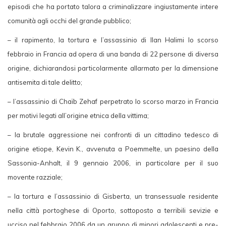
episodi che ha portato talora a criminalizzare ingiustamente intere
comunità agli occhi del grande pubblico;
– il rapimento, la tortura e l’assassinio di Ilan Halimi lo scorso
febbraio in Francia ad opera di una banda di 22 persone di diversa
origine, dichiarandosi particolarmente allarmato per la dimensione
antisemita di tale delitto;
– l’assassinio di Chaïb Zehaf perpetrato lo scorso marzo in Francia
per motivi legati all’origine etnica della vittima;
– la brutale aggressione nei confronti di un cittadino tedesco di
origine etiope, Kevin K., avvenuta a Poemmelte, un paesino della
Sassonia-Anhalt, il 9 gennaio 2006, in particolare per il suo
movente razziale;
– la tortura e l’assassinio di Gisberta, un transessuale residente
nella città portoghese di Oporto, sottoposto a terribili sevizie e
ucciso nel febbraio 2006 da un gruppo di minori adolescenti e pre-