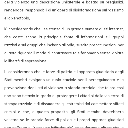
della violenza una descrizione unilaterale e basata su pregiudizi,
rendendosi responsabili di un’opera di disinformazione sul razzismo
e la xenofobia,
K. considerando che l’esistenza di un grande numero di siti Internet,
che costituiscono la principale fonte di informazioni sui gruppi
razzisti e sui gruppi che incitano all’odio, suscita preoccupazioni per
quanto riguarda il modo di contrastare tale fenomeno senza violare
la libertà di espressione,
L. considerando che le forze di polizia e l’apparato giudiziario degli
Stati membri svolgono un ruolo cruciale per il perseguimento e la
prevenzione degli atti di violenza a sfondo razziale, che talora essi
non sono tuttavia in grado di proteggere i cittadini dalla violenza di
stampo razziale e di dissuadere gli estremisti dal commettere siffatti
crimini e che, a questo proposito, gli Stati membri dovrebbero
valutare se le proprie forze di polizia e i propri apparati giudiziari
non soffrano di “razzismo istituzionale”; considerando altresì che in