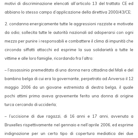
motivi di discriminazione elencati all’articolo 13 del trattato CE ed
abbiano lo stesso campo d’applicazione della direttiva 2000/43/CE;
2. condanna energicamente tutte le aggressioni razziste e motivate
da odio; sollecita tutte le autorità nazionali ad adoperarsi con ogni
mezzo per punire i responsabili e combattere il clima di impunità che
circonda siffatti attacchi ed esprime la sua solidarietà a tutte le
vittime e alle loro famiglie, ricordando fra l’altro:
– l’assassinio premeditato di una donna nera cittadina del Mali e del
bambino belga di cui era la governante, perpetrato ad Anversa il 12
maggio 2006 da un giovane estremista di destra belga, il quale
pochi attimi prima aveva gravemente ferito una donna di origine
turca cercando di ucciderla;
– l’uccisione di due ragazzi, di 16 anni e 17 anni, avvenuta a
Bruxelles rispettivamente nel gennaio e nell’aprile 2006, ed esprime
indignazione per un certo tipo di copertura mediatica dei due