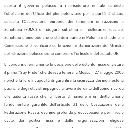
esorta il governo polacco a riconsiderare in tale contesto
l’abolizione dell’Ufficio del plenipotenziario per la parità di status;
sollecita l’Osservatorio europeo dei fenomeni di razzismo e
xenofobia (EUMC) a indagare sul clima di intolleranza razziale,
xenofoba e omofoba che si sta delineando in Polonia e chiede alla
Commissione di verificare se le azioni e dichiarazioni del Ministro
dell’istruzione polacco siano conformi all’articolo 6 del trattato UE;
5. condanna fermamente la decisione delle autorità russe di vietare
il primo “Gay Pride” che doveva tenersi a Mosca il 27 maggio 2006
nonché la loro incapacità di garantire la sicurezza dei manifestanti
pacifici e degli attivisti impegnati a favore dei diritti dell’uomo; ricorda
alle autorità russe che la libertà di riunione è un diritto umano
fondamentale garantito dall’articolo 31 della Costituzione della
Federazione Russa; esprime profonda preoccupazione per il ruolo
avuto dai politici russi e dalle organizzazioni religiose