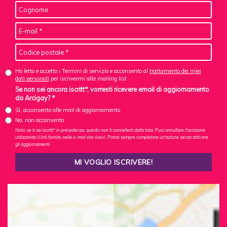
Ho letto e accetto i Termini di servizio e acconsento al
trattamento dei miei
dati personali
per iscrivermi alla mailing list
Se non sei ancora iscritt*, vorresti ricevere email di aggiornamento
da Arcigay? *
Sì, acconsento alle mail di aggiornamento
No, non acconsento
Nota: se ti sei iscritt* in precedenza, questo non ti cancellerà dalla lista. Puoi annullare l'iscrizione
utilizzando il link fornito nelle e-mail che ricevi. Potrai sempre completare un'azione senza attivare
gli aggiornamenti.