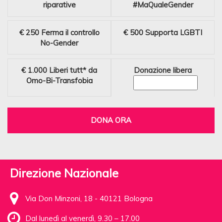
riparative
#MaQualeGender
€ 250
Ferma il controllo
€ 500
Supporta LGBTI
No-Gender
€ 1.000
Liberi tutt* da
Donazione libera
Omo-Bi-Transfobia
DONA ORA
Direzione Nazionale
Via Don Minzoni, 18 - 40121 Bologna
Dal lunedì al venerdì, 9.30 – 17.00