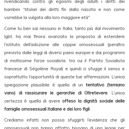
rivendicando contro gli egoismi degli adulti i diritti dei
bambini “titolari dei diritti fin dalla nascita e non come
vorrebbe la vulgata alla loro maggiore età".
Come tu ben sai nessuno in Italia, tanto più dal movimento
lgbt, ha mai finora avanzato la proposta di estendere
l’istituto dell’adozione alle coppie omosessuali (peraltro
prevista dalle leggi di diversi paesi europei e dai programmi
di moltissime forze socialiste, tra cui il Partito Socialista
francese di Ségolène Royal) e quindi ci sfugge il senso e
soprattutto l’opportunità di queste tue affermazioni. L’unica
spiegazione plausibile è quella di un
tentativo (temiano
vano) di rassicurare le gerarchie di Oltretevere
. L’unica
certezza è quella di avere
offeso la dignità sociale delle
famiglie omosessuali italiane e dei loro figli
.
Crediamo infatti non possa sfuggirti l’evidenza che gli
omosessuali non hanno affatto bisogno di una legge per