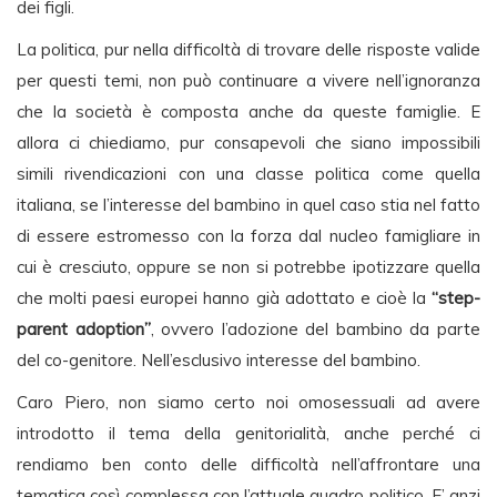
dei figli.
La politica, pur nella difficoltà di trovare delle risposte valide
per questi temi, non può continuare a vivere nell’ignoranza
che la società è composta anche da queste famiglie. E
allora ci chiediamo, pur consapevoli che siano impossibili
simili rivendicazioni con una classe politica come quella
italiana, se l’interesse del bambino in quel caso stia nel fatto
di essere estromesso con la forza dal nucleo famigliare in
cui è cresciuto, oppure se non si potrebbe ipotizzare quella
che molti paesi europei hanno già adottato e cioè la
“step-
parent adoption”
, ovvero l’adozione del bambino da parte
del co-genitore. Nell’esclusivo interesse del bambino.
Caro Piero, non siamo certo noi omosessuali ad avere
introdotto il tema della genitorialità, anche perché ci
rendiamo ben conto delle difficoltà nell’affrontare una
tematica così complessa con l’attuale quadro politico. E’ anzi