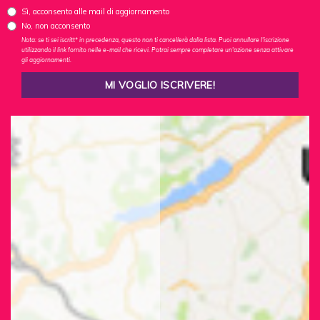
Sì, acconsento alle mail di aggiornamento
No, non acconsento
Nota: se ti sei iscritt* in precedenza, questo non ti cancellerà dalla lista. Puoi annullare l'iscrizione
utilizzando il link fornito nelle e-mail che ricevi. Potrai sempre completare un'azione senza attivare
gli aggiornamenti.