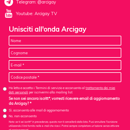
Telegram: @arcigay
Youtube: Arcigay TV
Unisciti all'onda Arcigay
Ho letto e accetto i Termini di servizio e acconsento al
trattamento dei miei
dati personali
per iscrivermi alla mailing list
Se non sei ancora iscritt*, vorresti ricevere email di aggiornamento
da Arcigay? *
Sì, acconsento alle mail di aggiornamento
No, non acconsento
Nota: se ti sei iscritt* in precedenza, questo non ti cancellerà dalla lista. Puoi annullare l'iscrizione
utilizzando il link fornito nelle e-mail che ricevi. Potrai sempre completare un'azione senza attivare
gli aggiornamenti.