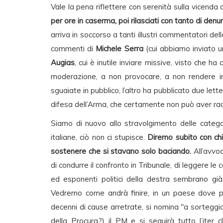
Vale la pena riflettere con serenità sulla vicenda
per ore in caserma, poi rilasciati con tanto di denun
arriva in soccorso a tanti illustri commentatori del
commenti di
Michele Serra
(cui abbiamo inviato u
Augias
, cui è inutile inviare missive, visto che ha 
moderazione, a non provocare, a non rendere im
sguaiate in pubblico, l’altro ha pubblicato due lette
difesa dell’Arma, che certamente non può aver ra
Siamo di nuovo allo stravolgimento delle categori
italiane, ciò non ci stupisce.
Diremo subito con chi
sostenere che si stavano solo baciando.
All’avvoc
di condurre il confronto in Tribunale, di leggere le 
ed esponenti politici della destra sembrano già
Vedremo come andrà finire, in un paese dove pe
decenni di cause arretrate, si nomina "a sortegg
della Procura?) il PM e si seguirà tutto l’iter 