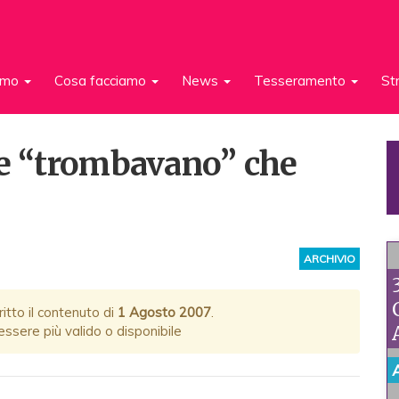
iamo
Cosa facciamo
News
Tesseramento
St
he “trombavano” che
ARCHIVIO
itto il contenuto di
1 Agosto 2007
.
ssere più valido o disponibile