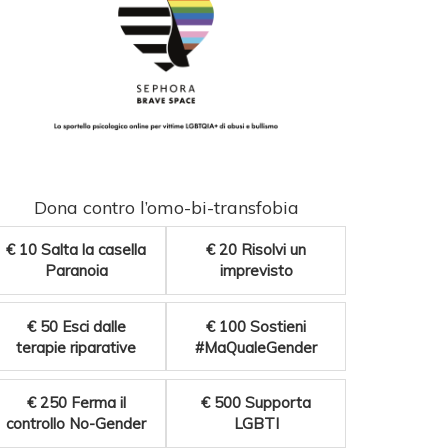
Dona contro l’omo-bi-transfobia
€ 10
Salta la casella
€ 20
Risolvi un
Paranoia
imprevisto
€ 50
Esci dalle
€ 100
Sostieni
terapie riparative
#MaQualeGender
€ 250
Ferma il
€ 500
Supporta
controllo No-Gender
LGBTI