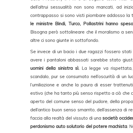
dell’altrui sessualità non sono mancati, ad inizi
contrappasso si sono visti piombare addosso la 
le ministre Bindi, Turco, Pollastrini hanno spes
Bisogna però sottolineare che il moralismo a sen
altre ci sono giunte in sottofondo.
Se invece di un bacio i due ragazzi fossero stati 
avere i pantaloni abbassati sarebbe stato giusto
uomini della sinistra sì.
La legge va rispettata, 
scandalo, pur se consumato nell’oscurità di un l
l’umiliazione e anche la paura di esser trattenu
estivo (che ha tanto più senso rispetto a ciò che 
aperto del comune senso del pudore, della proporz
dell’antico buon senso smarrito, dell’assenza di r
faccia alla realtà del vissuto di una
società occiden
perdonismo auto solutorio del potere machista
. 