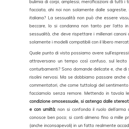
bulimia di corpi, amplessi, mercificazioni di tutti i
facciata, ahi noi non solamente dalle sagrestie, m
italiana? La sessualità non può che essere vissu
beccare, lo si condanna non tanto per l’atto 
sessualità, che deve rispettare i millenari canoni
solamente i modelli compatibili con il libero mercat
Quale punto di vista possiamo avere sull’espress
attraversano un tempo così confuso, sul lecito ed
conturbamenti? Sono domande delicate e, che di sol
risolini nervosi. Ma se dobbiamo passare anche da
commentatori, che come tuttologi del sentimento 
facciamolo senza remore. Mettendo in tavola l
condizione omosessuale, si astenga dalle stereot
e con umiltà
; non si confonda il ruolo dell’arma d
conosce ben poco; si conti almeno fino a mille pr
(anche inconsapevoli) in un fatto realmente accad