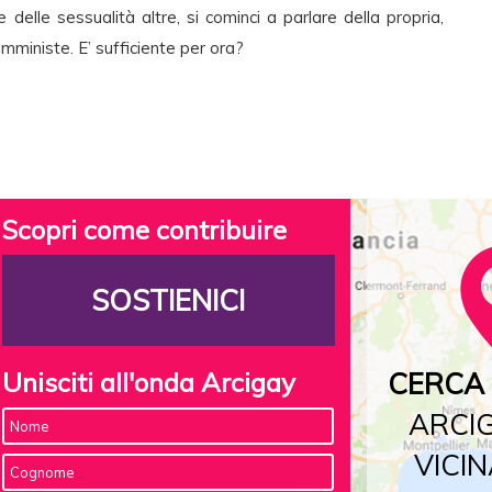
 delle sessualità altre, si cominci a parlare della propria,
ministe. E’ sufficiente per ora?
Scopri come contribuire
SOSTIENICI
Unisciti all'onda Arcigay
CERCA 
ARCIG
VICIN