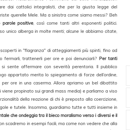
are dai cattolici integralisti, che per la giusta legge del
triste querelle Mele. Ma a sinistra come siamo messi? Beh
o parole positive
, così come tanti altri esponenti politici.
so unico alberga in molte menti; alcune le abbiamo citate,
scoperti in "flagranza" di atteggiamenti più spinti, fino ad
 fermarli, trattenerli per ore e poi denunciarli?
Per tanti
si sente affermare con severità perentoria. Il pubblico
uogo appartato merita lo spiegamento di forze dell’ordine,
ti per ore in una caserma. Allora apriamo un bel dibattito
ci viene propinato sui grandi mass media) e parliamo a viso
ionalità della reazione di chi è preposto alla coercizione,
egole e tutele. Insomma, guardiamo tutte e tutti insieme in
tale che ondeggia tra il bieco moralismo verso i diversi e il
Non scadremo in esempi facili, ma come non vedere che alla