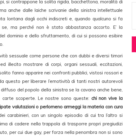
 tipi, si contrappone la solita rigida, bacchettona, moralità di
a anche dalle laiche scrivanie della sinistra intellettuale
ta lontana dagli occhi indiscreti e, quando qualcuno si fa
in se, ma perché non è stato abbastanza accorto. E’ la
 del dominio e dello sfruttamento, di cui si possono esibire
o.
ività sessuale come persone che con dubbi e diversi timori
 illecito mostrare di corpi, organi sessuali, eccitazioni,
ito fanno apparire nei confronti pubblici, vistosi rossori e
 questo per liberare l’emotività di tanti nostri autorevoli
diffuso del popolo della sinistra se la cavano anche bene,
e carte scoperte. Le nostre sono queste:
chi non vive la
ipate valutazioni o perlomeno armeggi la materia con cura
ei carabinieri, con un singolo episodio di cui tra l’altro si
ima di cadere nella trappola di trasporre propri pregiudizi
uto, per cui due gay, per forza nella penombra non si sono