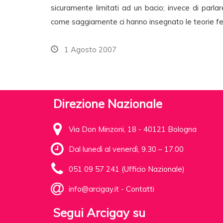
sicuramente limitati ad un bacio; invece di parlare
come saggiamente ci hanno insegnato le teorie fem
1 Agosto 2007
Direzione Nazionale
Via Don Minzoni, 18 - 40121 Bologna
Dal lunedì al venerdì, 9.30 – 17.00
051 09 57 241 (Ufficio Nazionale)
info@arcigay.it
-
Contatti
Segui Arcigay su