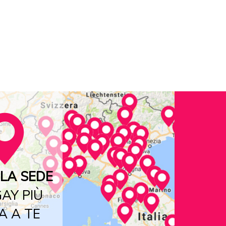
LA SEDE
AY PIÙ
A A TE