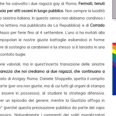
 che ha coinvolto i due ragazzi gay di Roma.
Fermati, tenuti
cia per atti osceni in luogo pubblico.
Non sempre la lucidità
la sinistra italiana. In questo senso non abbiamo condiviso i
na lettera, mai pubblicata da La Repubblica) e di
Corrado
chiuso per ferie fino al 4 settembre. L’uno ci ha invitati alla
popolari le nostre giuste battaglie esibendoci in forme
re di sostegno ai carabinieri e lui stesso si è lanciato in una
ccontato bugie.
e valoriali, ma in quest’incerta transizione delle sinistre
arezza che noi crediamo ai due ragazzi, che continuano a
ato di Arcigay Roma, Daniele Stoppello, spetta il compito
carte (per ora non giunte, ma di cui tutti gli organi di stampa
 essere in possesso), di studiare la strategia difensiva.
r un episodio del genere, mentre la Giustizia affoga in
io" (perché questa precisazione pubblica da parte del capo
classico. Naturalmente i commenti dei soliti moralizzatori