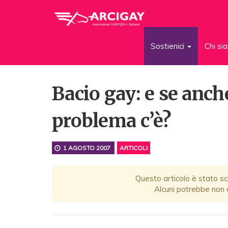
Sostienici
Chi s
Bacio gay: e se anc
problema c’è?
1 AGOSTO 2007
ARTICOLI
Questo articolo è stato scr
Alcuni potrebbe non e