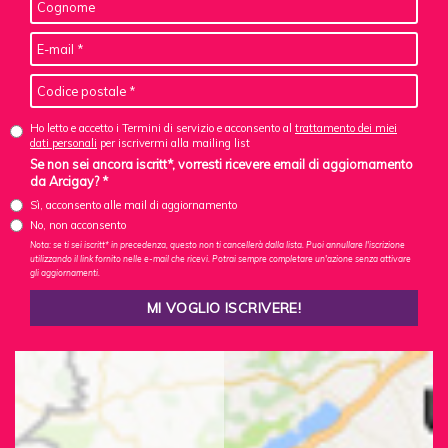
Ho letto e accetto i Termini di servizio e acconsento al
trattamento dei miei
dati personali
per iscrivermi alla mailing list
Se non sei ancora iscritt*, vorresti ricevere email di aggiornamento
da Arcigay? *
Sì, acconsento alle mail di aggiornamento
No, non acconsento
Nota: se ti sei iscritt* in precedenza, questo non ti cancellerà dalla lista. Puoi annullare l'iscrizione
utilizzando il link fornito nelle e-mail che ricevi. Potrai sempre completare un'azione senza attivare
gli aggiornamenti.