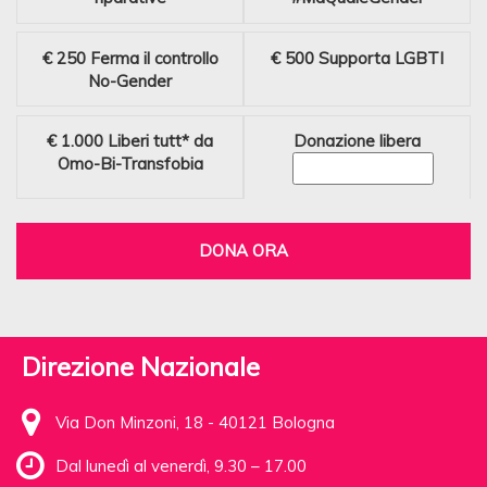
€ 250
Ferma il controllo
€ 500
Supporta LGBTI
No-Gender
€ 1.000
Liberi tutt* da
Donazione libera
Omo-Bi-Transfobia
DONA ORA
Direzione Nazionale
Via Don Minzoni, 18 - 40121 Bologna
Dal lunedì al venerdì, 9.30 – 17.00