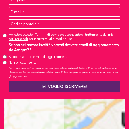
Ho letto e accetto i Termini di servizio e acconsento al
trattamento dei miei
dati personali
per iscrivermi alla mailing list
Se non sei ancora iscritt*, vorresti ricevere email di aggiornamento
da Arcigay? *
Sì, acconsento alle mail di aggiornamento
No, non acconsento
Nota: se ti sei iscritt* in precedenza, questo non ti cancellerà dalla lista. Puoi annullare l'iscrizione
utilizzando il link fornito nelle e-mail che ricevi. Potrai sempre completare un'azione senza attivare
gli aggiornamenti.