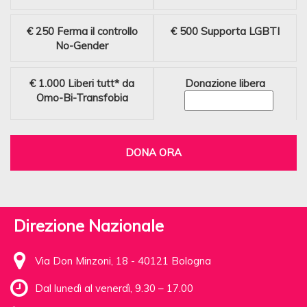
€ 250
Ferma il controllo
€ 500
Supporta LGBTI
No-Gender
€ 1.000
Liberi tutt* da
Donazione libera
Omo-Bi-Transfobia
DONA ORA
Direzione Nazionale
Via Don Minzoni, 18 - 40121 Bologna
Dal lunedì al venerdì, 9.30 – 17.00