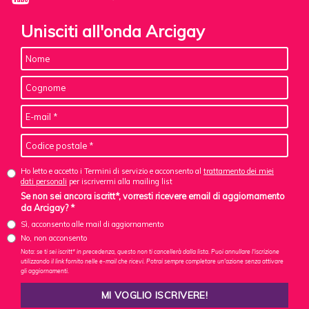
Unisciti all'onda Arcigay
Ho letto e accetto i Termini di servizio e acconsento al
trattamento dei miei
dati personali
per iscrivermi alla mailing list
Se non sei ancora iscritt*, vorresti ricevere email di aggiornamento
da Arcigay? *
Sì, acconsento alle mail di aggiornamento
No, non acconsento
Nota: se ti sei iscritt* in precedenza, questo non ti cancellerà dalla lista. Puoi annullare l'iscrizione
utilizzando il link fornito nelle e-mail che ricevi. Potrai sempre completare un'azione senza attivare
gli aggiornamenti.