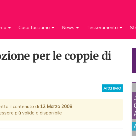
iamo
Cosa facciamo
News
Tesseramento
St
zione per le coppie di
ARCHIVIO
itto il contenuto di
12 Marzo 2008
.
ssere più valido o disponibile