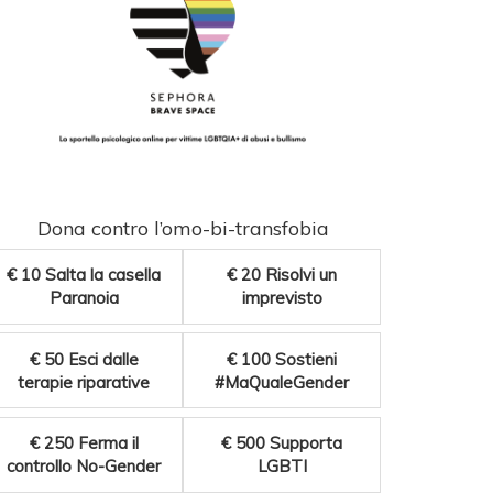
Dona contro l’omo-bi-transfobia
€ 10
Salta la casella
€ 20
Risolvi un
Paranoia
imprevisto
€ 50
Esci dalle
€ 100
Sostieni
terapie riparative
#MaQualeGender
€ 250
Ferma il
€ 500
Supporta
controllo No-Gender
LGBTI