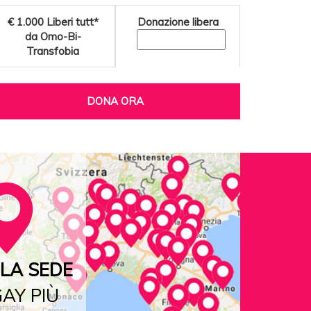
€ 1.000
Liberi tutt*
Donazione libera
da Omo-Bi-
Transfobia
DONA ORA
LA SEDE
AY PIÙ