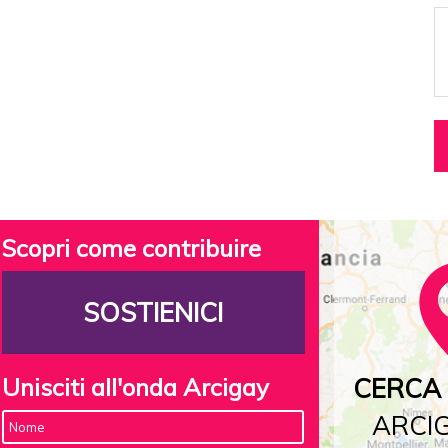
Scopri come contribuire
SOSTIENICI
Unisciti all'onda Arcigay
CERCA 
ARCIG