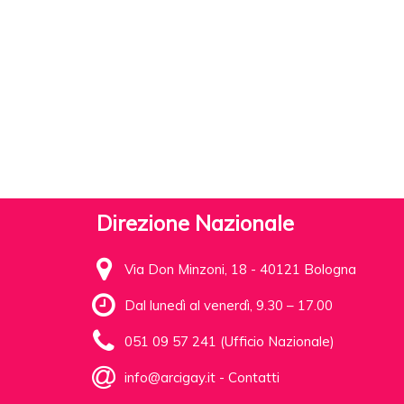
Direzione Nazionale
Via Don Minzoni, 18 - 40121 Bologna
Dal lunedì al venerdì, 9.30 – 17.00
051 09 57 241 (Ufficio Nazionale)
info@arcigay.it
-
Contatti