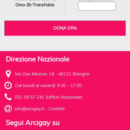
Omo-Bi-Transfobia
DONA ORA
Direzione Nazionale
Via Don Minzoni, 18 - 40121 Bologna
Dal lunedì al venerdì, 9.30 – 17.00
051 09 57 241 (Ufficio Nazionale)
info@arcigay.it
-
Contatti
Segui Arcigay su