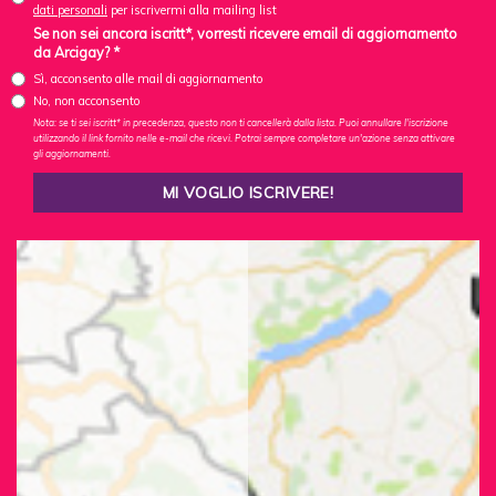
dati personali
per iscrivermi alla mailing list
Se non sei ancora iscritt*, vorresti ricevere email di aggiornamento
da Arcigay? *
Sì, acconsento alle mail di aggiornamento
No, non acconsento
Nota: se ti sei iscritt* in precedenza, questo non ti cancellerà dalla lista. Puoi annullare l'iscrizione
utilizzando il link fornito nelle e-mail che ricevi. Potrai sempre completare un'azione senza attivare
gli aggiornamenti.