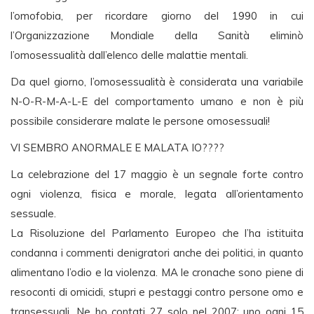
l’omofobia, per ricordare giorno del 1990 in cui
l’Organizzazione Mondiale della Sanità eliminò
l’omosessualità dall’elenco delle malattie mentali.
Da quel giorno, l’omosessualità è considerata una variabile
N-O-R-M-A-L-E del comportamento umano e non è più
possibile considerare malate le persone omosessuali!
VI SEMBRO ANORMALE E MALATA IO????
La celebrazione del 17 maggio è un segnale forte contro
ogni violenza, fisica e morale, legata all’orientamento
sessuale.
La Risoluzione del Parlamento Europeo che l’ha istituita
condanna i commenti denigratori anche dei politici, in quanto
alimentano l’odio e la violenza. MA le cronache sono piene di
resoconti di omicidi, stupri e pestaggi contro persone omo e
transessuali. Ne ho contati 27 solo nel 2007: uno ogni 15