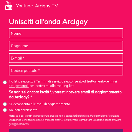
Youtube: Arcigay TV
Unisciti all'onda Arcigay
Ho letto e accetto i Termini di servizio e acconsento al
trattamento dei miei
dati personali
per iscrivermi alla mailing list
Se non sei ancora iscritt*, vorresti ricevere email di aggiornamento
da Arcigay? *
Sì, acconsento alle mail di aggiornamento
No, non acconsento
Nota: se ti sei iscritt* in precedenza, questo non ti cancellerà dalla lista. Puoi annullare l'iscrizione
utilizzando il link fornito nelle e-mail che ricevi. Potrai sempre completare un'azione senza attivare
gli aggiornamenti.