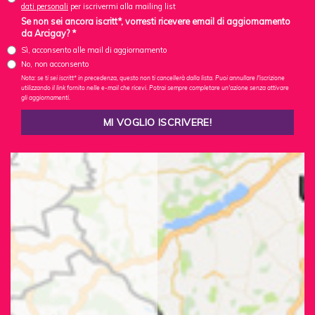
dati personali
per iscrivermi alla mailing list
Se non sei ancora iscritt*, vorresti ricevere email di aggiornamento
da Arcigay? *
Sì, acconsento alle mail di aggiornamento
No, non acconsento
Nota: se ti sei iscritt* in precedenza, questo non ti cancellerà dalla lista. Puoi annullare l'iscrizione
utilizzando il link fornito nelle e-mail che ricevi. Potrai sempre completare un'azione senza attivare
gli aggiornamenti.