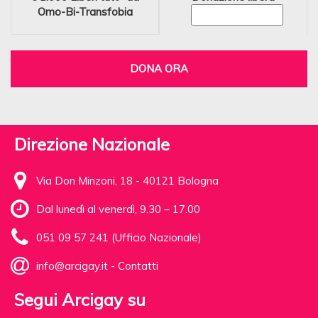
Omo-Bi-Transfobia
DONA ORA
Direzione Nazionale
Via Don Minzoni, 18 - 40121 Bologna
Dal lunedì al venerdì, 9.30 – 17.00
051 09 57 241 (Ufficio Nazionale)
info@arcigay.it
-
Contatti
Segui Arcigay su